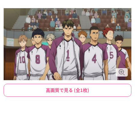
高画質で見る (全1枚)