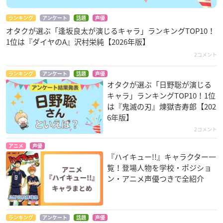
ランキング
アンケート
話題
声優
オタクが選ぶ「逢坂良太が演じるキャラ」ランキングTOP10！
1位は『ダイヤのA』沢村栄純【2026年版】
2コメント
ランキング
アンケート
話題
声優
オタクが選ぶ「日野聡が演じる
キャラ」ランキングTOP10！1位
は『鬼滅の刃』煉󠄁獄杏寿郎【202
6年版】
2コメント
アニメ
声優
『ハイキュー!!』キャラクター一
覧！登場人物を学校・ポジショ
ン・アニメ声優つきで全紹介
ランキング
アンケート
話題
声優