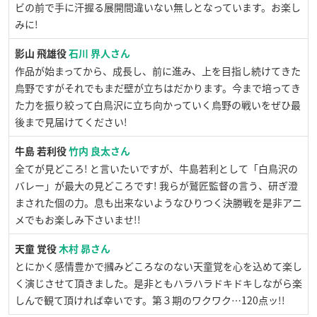
ビの前で手に汗握る展開間違いない無しとなっています。お楽し
みに!
影山 飛雄役
石川 界人さん
作品が始まってから、成長し、前に進み、上を目指し続けてきた
烏野ですがそれでもまだ壁が立ちはだかります。今まで培ってき
た力を振り絞って白鳥沢に立ち向かっていく烏野の戦いをぜひ最
後まで見届けてください!
牛島 若利役
竹内 良太さん
全てが見どころ! と言いたいですが、牛島若利として「白鳥沢の
バレー」が最大の見どころです! 我らが鷲匠監督の言う、研ぎ澄
まされた個の力。息も出来ないようなひりつく決勝戦を是非アニ
メでもお楽しみ下さいませ!!
天童 覚役
木村 昴さん
とにかく感情豊かで摑みどころなのない天童覚を心を込めて楽し
く演じさせて頂きました。是非ともハラハラドキドキしながら楽
しんで観て頂ければ幸いです。第３期のワクワク…120点ッ!!