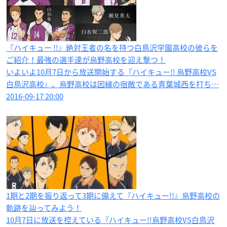
『ハイキュー !!』絶対王者の名を持つ白鳥沢学園高校の彼らを
ご紹介！最強の選手達が烏野高校を迎え撃つ！
いよいよ10月7日から放送開始する『ハイキュー!! 烏野高校VS
白鳥沢高校』。烏野高校は因縁の宿敵である青葉城西を打ち…
2016-09-17 20:00
1期と2期を振り返って3期に備えて『ハイキュー!!』烏野高校の
軌跡を辿ってみよう！
10月7日に放送を控えている『ハイキュー!!烏野高校VS白鳥沢