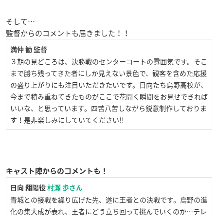
そして…
監督からのコメントも届きました！！
満仲 勧 監督
３期の見どころは、決勝戦のセンターコートの雰囲気です。そこ
まで勝ち残ってきた者にしか見えない景色で、観客を含めた応援
の盛り上がりにも注目いただきたいです。日向たち烏野高校が、
今まで積み重ねてきたものがここで花開く瞬間をお見せできれば
いいな、と思っています。四苦八苦しながら鋭意制作しておりま
す！是非楽しみにしていてください!!
キャスト陣からのコメントも！
日向 翔陽役
村瀬 歩さん
青城との接戦を繰り広げた先、遂に王者との決戦です。烏野の進
化の集大成が表れ、王者にどう立ち回って挑んでいくのか…テレ