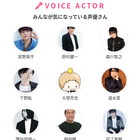
VOICE ACTOR
みんなが気になっている声優さん
宮野真守
鈴村健一
森川智之
下野紘
大塚芳忠
速水奨
諏訪部順一
稲田徹
花江夏樹