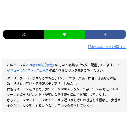
記事の内容について報告する
このページは
kusuguru株式会社
のにじめん編集部が作成・配信しています。
ハ
イキュー!!
/
アニメ
/
ニュース
の最新情報はリンク先をご覧ください。
アニメ・ゲーム・漫画などの2次元コンテンツや、声優・舞台・俳優などの情
報・話題をお届けする情報メディア「にじめん」。
女性向けアニメをはじめ、少年アニメやキャラクター作品、VTuberなどストリー
マーにも幅を広げ、オタクが気になる情報を幅広くお届けしています。
さらに、アンケート・ランキング・オタ活（推し活）お役立ち情報など、女性オ
タクがワクワク楽しめるようなコンテンツも発信しています。