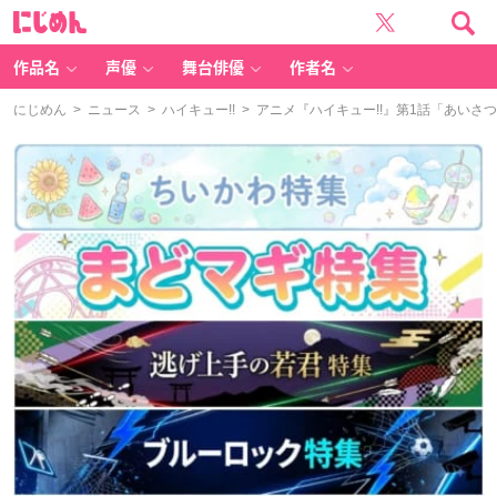
に
じ
め
ん
作品名
声優
舞台俳優
作者名
にじめん
>
ニュース
>
ハイキュー!!
> アニメ『ハイキュー!!』第1話「あい