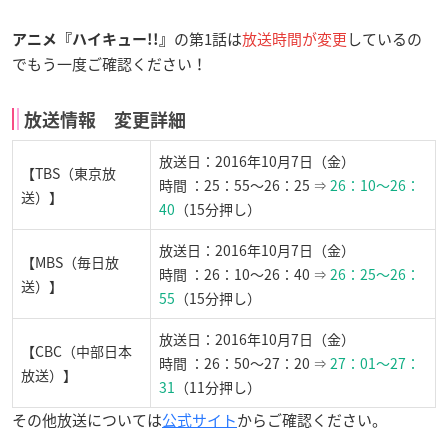
の第1話は
放送時間が変更
しているの
アニメ『ハイキュー!!』
でもう一度ご確認ください！
放送情報 変更詳細
放送日：2016年10月7日（金）
【TBS（東京放
時間 ：25：55〜26：25 ⇒
26：10〜26：
送）】
40
（15分押し）
放送日：2016年10月7日（金）
【MBS（毎日放
時間 ：26：10〜26：40 ⇒
26：25〜26：
送）】
55
（15分押し）
放送日：2016年10月7日（金）
【CBC（中部日本
時間 ：26：50〜27：20 ⇒
27：01〜27：
放送）】
31
（11分押し）
その他放送については
公式サイト
からご確認ください。