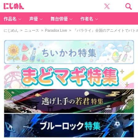
に
じ
め
ん
作品名
声優
舞台俳優
作者名
にじめん
>
ニュース
>
Paradox Live
> 『パラライ』全国のアニメイトでバト