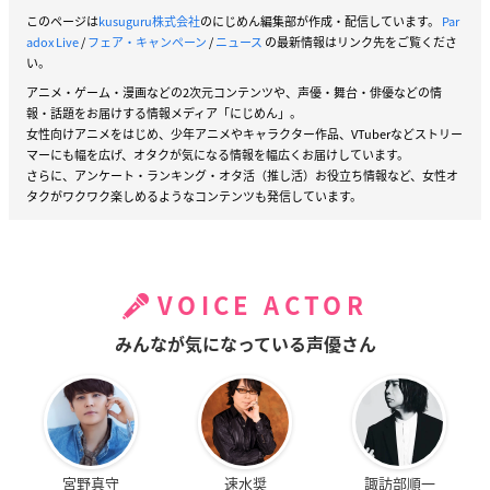
このページは
kusuguru株式会社
のにじめん編集部が作成・配信しています。
Par
adox Live
/
フェア・キャンペーン
/
ニュース
の最新情報はリンク先をご覧くださ
い。
アニメ・ゲーム・漫画などの2次元コンテンツや、声優・舞台・俳優などの情
報・話題をお届けする情報メディア「にじめん」。
女性向けアニメをはじめ、少年アニメやキャラクター作品、VTuberなどストリー
マーにも幅を広げ、オタクが気になる情報を幅広くお届けしています。
さらに、アンケート・ランキング・オタ活（推し活）お役立ち情報など、女性オ
タクがワクワク楽しめるようなコンテンツも発信しています。
VOICE ACTOR
みんなが気になっている声優さん
宮野真守
速水奨
諏訪部順一