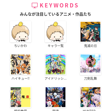
KEYWORDS
みんなが注目しているアニメ・作品たち
ちいかわ
キャラ一覧
鬼滅の刃
ハイキュー!!
アイドリッシ...
刀剣乱舞
暗殺教室
銀魂
HUNTER...