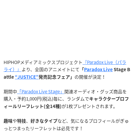
HIPHOPメディアミックスプロジェクト
『Paradox Live（パラ
ライ）』
より、全国のアニメイトにて
「
Paradox Live
Stage B
の開催が決定！
attle
“JUSTICE”
発売記念フェア」
期間中
「Paradox Live Stage」
関連オーディオ・グッズ商品を
購入・予約1,000円(税込)毎に、ランダムで
キャラクタープロフ
が1枚プレゼントされます。
ィールリーフレット(全14種)
や
、
など、気になるプロフィールがぎゅ
趣味
特技
好きなタイプ
っとつまったリーフレットは必見です！