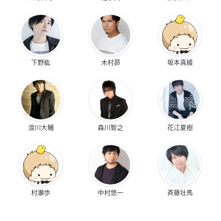
下野紘
木村昴
坂本真綾
浪川大輔
森川智之
花江夏樹
村瀬歩
中村悠一
斉藤壮馬