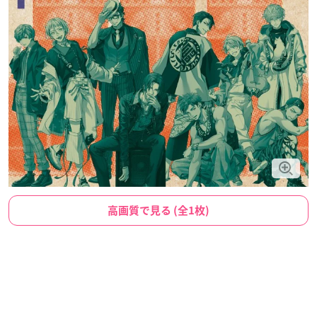
高画質で見る (全1枚)