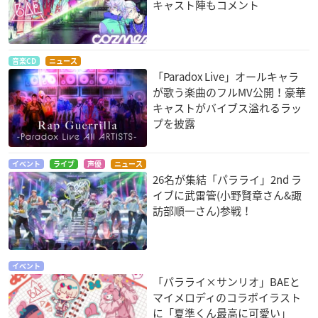
キャスト陣もコメント
音楽CD
ニュース
「Paradox Live」オールキャラ
が歌う楽曲のフルMV公開！豪華
キャストがバイブス溢れるラッ
プを披露
イベント
ライブ
声優
ニュース
26名が集結「パラライ」2nd ラ
イブに武雷管(小野賢章さん&諏
訪部順一さん)参戦！
イベント
「パラライ×サンリオ」BAEと
マイメロディのコラボイラスト
に「夏準くん最高に可愛い」