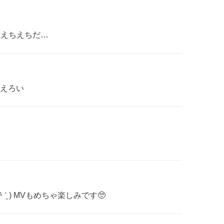
てえちえちだ…
えろい
 ˋ͈ ) MVもめちゃ楽しみです🥺