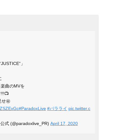
e “JUSTICE“」
に
る楽曲のMVを
!📺
見せ㊙
8yZSZExGc
#ParadoxLive
#パラライ
pic.twitter.c
式 (@paradoxlive_PR)
April 17, 2020