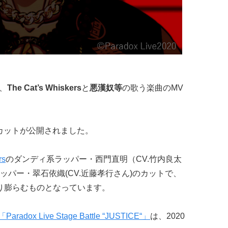
、
The Cat’s Whiskers
と
悪漢奴等
の歌う楽曲のMV
MVカットが公開されました。
rs
のダンディ系ラッパー・西門直明（CV.竹内良太
ラッパー・翠石依織(CV.近藤孝行さん)のカットで、
り膨らむものとなっています。
「Paradox Live Stage Battle “JUSTICE“」
は、2020