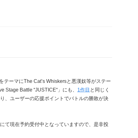
ーマにThe Cat’s Whiskersと悪漢奴等がステー
tage Battle “JUSTICE“」にも、
1作目
と同じく
り、ユーザーの応援ポイントでバトルの勝敗が決
にて現在予約受付中となっていますので、是非投