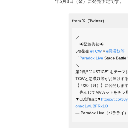
年5月8日（金）に発売予定です。
／
📢緊急告知📢
5/8発売
#TCW
×
#悪漢奴等
「
Paradox Live
Stage Battl
＼
第2戦!! ”JUSTICE” をテーマ
TCWと悪漢奴等がお届けす
【 4/20（月）】に公開します!!
先んじてMVカットをチラ
▼CD詳細は▼
https://t.co/3
om/d1wUBFRx1O
— Paradox Live（パラライ）公