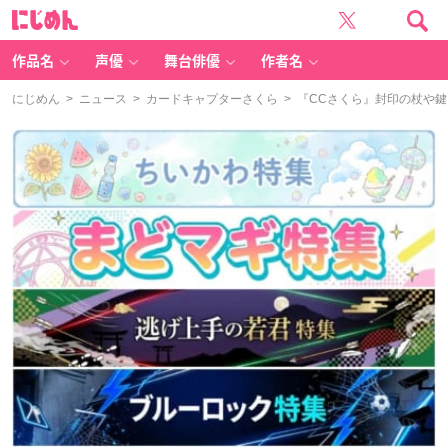
に
じ
め
ん
作品名
声優
舞台俳優
作者名
にじめん
>
ニュース
>
カードキャプターさくら
> 『CCさくら』封印の杖や鍵