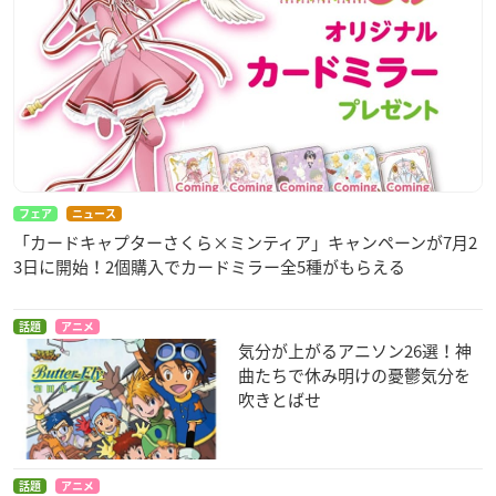
フェア
ニュース
「カードキャプターさくら×ミンティア」キャンペーンが7月2
3日に開始！2個購入でカードミラー全5種がもらえる
話題
アニメ
気分が上がるアニソン26選！神
曲たちで休み明けの憂鬱気分を
吹きとばせ
話題
アニメ