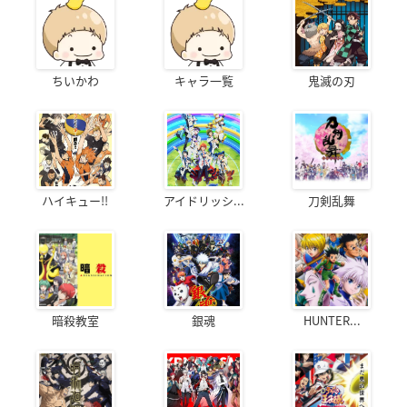
ちいかわ
キャラ一覧
鬼滅の刃
ハイキュー!!
アイドリッシ...
刀剣乱舞
暗殺教室
銀魂
HUNTER...