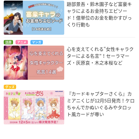
跡部景吾・鈴木園子など富豪キ
ャラによるお金持ちエピソー
ド！億単位のお金を動かすびっ
くり行動も
話題
アニメ
マンガ
心を支えてくれる“女性キャラク
ターによる名言”！セーラマー
ズ・灰原哀・木之本桜など
グッズ
『カードキャプターさくら』カ
ミアニくじが12月5日発売！ケロ
ちゃんでかぬいぐるみやタロッ
ト風カードが尊い