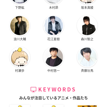
下野紘
木村昴
坂本真綾
浪川大輔
花江夏樹
森川智之
村瀬歩
中村悠一
斉藤壮馬
KEYWORDS
みんなが注目しているアニメ・作品たち