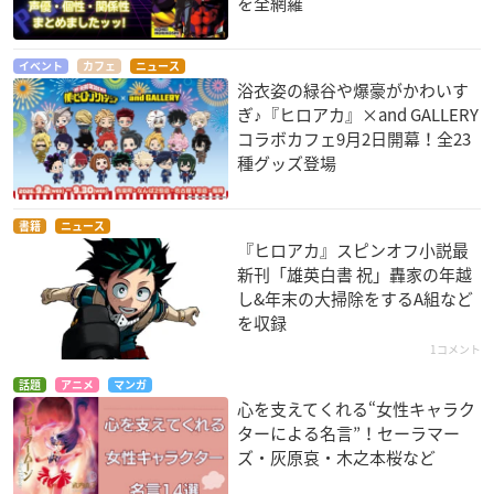
を全網羅
イベント
カフェ
ニュース
浴衣姿の緑谷や爆豪がかわいす
ぎ♪『ヒロアカ』×and GALLERY
コラボカフェ9月2日開幕！全23
種グッズ登場
書籍
ニュース
『ヒロアカ』スピンオフ小説最
新刊「雄英白書 祝」轟家の年越
し&年末の大掃除をするA組など
を収録
1コメント
話題
アニメ
マンガ
心を支えてくれる“女性キャラク
ターによる名言”！セーラマー
ズ・灰原哀・木之本桜など