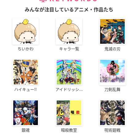
みんなが注目しているアニメ・作品たち
ちいかわ
キャラ一覧
鬼滅の刃
ハイキュー!!
アイドリッシ...
刀剣乱舞
銀魂
暗殺教室
呪術廻戦