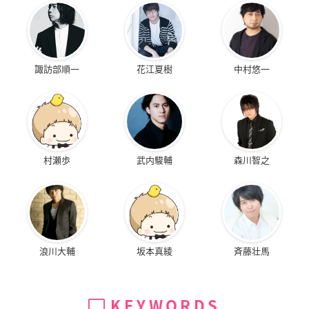
諏訪部順一
花江夏樹
中村悠一
村瀬歩
武内駿輔
森川智之
浪川大輔
坂本真綾
斉藤壮馬
KEYWORDS