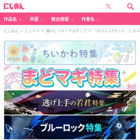
に
じ
め
ん
作品名
声優
舞台俳優
作者名
にじめん
>
ニュース
>
僕のヒーローアカデミア
> 「モバイルTカード」にキ