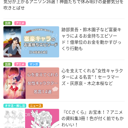
気分が上がるアニソン26選！神曲たちで休み明けの憂鬱気分を
吹きとばせ
話題
アニメ
跡部景吾・鈴木園子など富豪キ
ャラによるお金持ちエピソー
ド！億単位のお金を動かすびっ
くり行動も
話題
アニメ
マンガ
心を支えてくれる“女性キャラク
ターによる名言”！セーラマー
ズ・灰原哀・木之本桜など
オタ活・推し活
ニュース
『CCさくら』お宝本！？アニメ
の資料集3冊！色が付く前でもか
わいい！