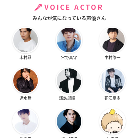
VOICE ACTOR
みんなが気になっている声優さん
木村昴
宮野真守
中村悠一
速水奨
諏訪部順一
花江夏樹