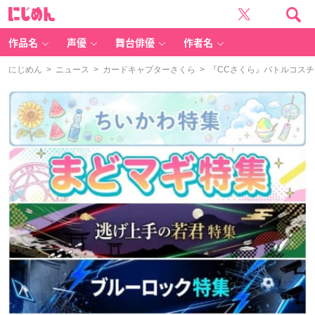
に
じ
め
ん
作品名
声優
舞台俳優
作者名
にじめん
>
ニュース
>
カードキャプターさくら
> 『CCさくら』バトルコス