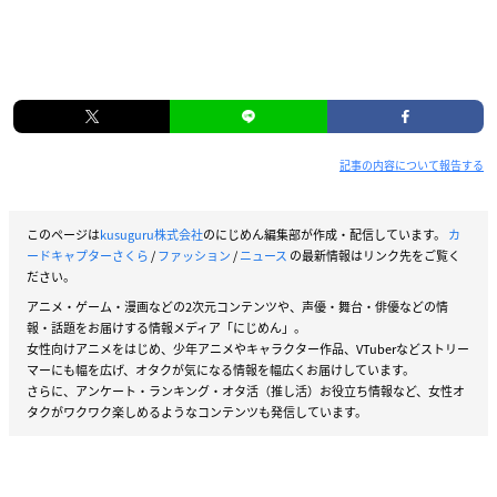
記事の内容について報告する
このページは
kusuguru株式会社
のにじめん編集部が作成・配信しています。
カ
ードキャプターさくら
/
ファッション
/
ニュース
の最新情報はリンク先をご覧く
ださい。
アニメ・ゲーム・漫画などの2次元コンテンツや、声優・舞台・俳優などの情
報・話題をお届けする情報メディア「にじめん」。
女性向けアニメをはじめ、少年アニメやキャラクター作品、VTuberなどストリー
マーにも幅を広げ、オタクが気になる情報を幅広くお届けしています。
さらに、アンケート・ランキング・オタ活（推し活）お役立ち情報など、女性オ
タクがワクワク楽しめるようなコンテンツも発信しています。