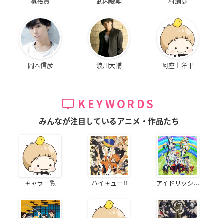
梶裕貴
武内駿輔
村瀬歩
岡本信彦
浪川大輔
阿座上洋平
KEYWORDS
みんなが注目しているアニメ・作品たち
キャラ一覧
ハイキュー!!
アイドリッシ...