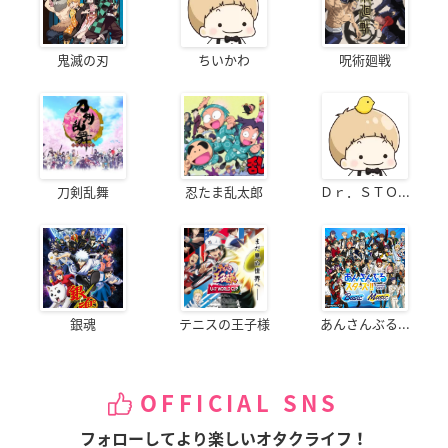
鬼滅の刃
ちいかわ
呪術廻戦
刀剣乱舞
忍たま乱太郎
Ｄｒ．ＳＴＯ...
銀魂
テニスの王子様
あんさんぶる...
OFFICIAL SNS
フォローしてより楽しいオタクライフ！