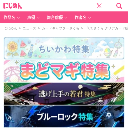
に
じ
め
ん
作品名
声優
舞台俳優
作者名
にじめん
>
ニュース
>
カードキャプターさくら
> 『CCさくら クリアカード編』