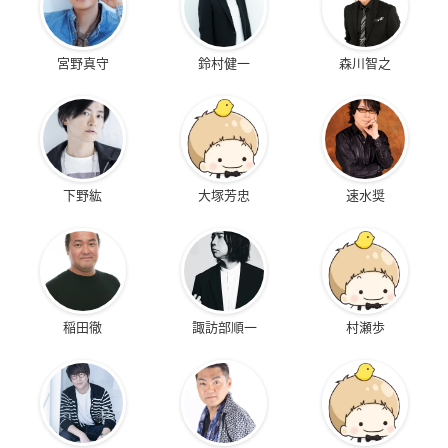
宮野真守
鈴村健一
森川智之
下野紘
大塚芳忠
速水奨
稲田徹
諏訪部順一
村瀬歩