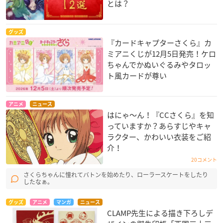
とは？
グッズ
『カードキャプターさくら』カ
ミアニくじが12月5日発売！ケロ
ちゃんでかぬいぐるみやタロッ
ト風カードが尊い
アニメ
ニュース
はにゃ〜ん！『CCさくら』を知
っていますか？あらすじやキャ
ラクター、かわいい衣装をご紹
介！
20コメント
さくらちゃんに憧れてバトンを始めたり、ローラースケートをしたり
したなぁ。
グッズ
アニメ
マンガ
ニュース
CLAMP先生による描き下ろしデ