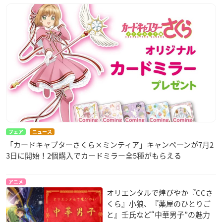
フェア
ニュース
「カードキャプターさくら×ミンティア」キャンペーンが7月2
3日に開始！2個購入でカードミラー全5種がもらえる
アニメ
オリエンタルで煌びやか『CCさ
くら』小狼、『薬屋のひとりご
と』壬氏など“中華男子”の魅力