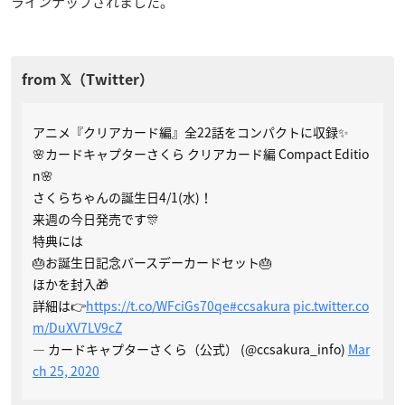
ラインナップされました。
アニメ『クリアカード編』全22話をコンパクトに収録✨
🌸カードキャプターさくら クリアカード編 Compact Editio
n🌸
さくらちゃんの誕生日4/1(水)！
来週の今日発売です🎊
特典には
🎂お誕生日記念バースデーカードセット🎂
ほかを封入🎁
詳細は👉
https://t.co/WFciGs70qe
#ccsakura
pic.twitter.co
m/DuXV7LV9cZ
— カードキャプターさくら（公式） (@ccsakura_info)
Mar
ch 25, 2020