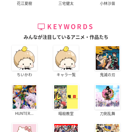
花江夏樹
三宅健太
小林沙苗
KEYWORDS
みんなが注目しているアニメ・作品たち
ちいかわ
キャラ一覧
鬼滅の刃
HUNTER...
暗殺教室
刀剣乱舞