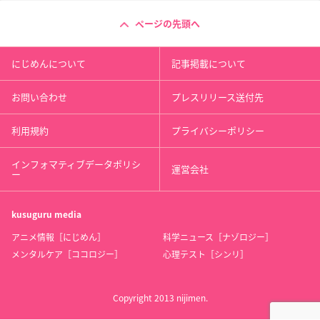
ページの先頭へ
にじめんについて
記事掲載について
お問い合わせ
プレスリリース送付先
利用規約
プライバシーポリシー
インフォマティブデータポリシ
運営会社
ー
kusuguru
media
アニメ情報［にじめん］
科学ニュース［ナゾロジー］
メンタルケア［ココロジー］
心理テスト［シンリ］
Copyright 2013 nijimen.