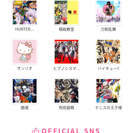
HUNTER...
暗殺教室
刀剣乱舞
サンリオ
ヒプノシスマ...
ハイキュー!!
銀魂
呪術廻戦
テニスの王子様
OFFICIAL SNS