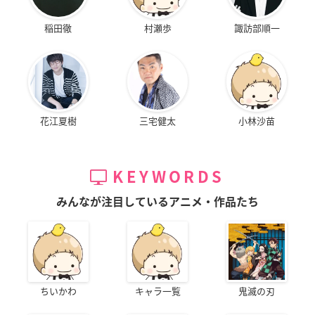
稲田徹
村瀬歩
諏訪部順一
花江夏樹
三宅健太
小林沙苗
KEYWORDS
みんなが注目しているアニメ・作品たち
ちいかわ
キャラ一覧
鬼滅の刃