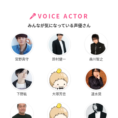
VOICE ACTOR
みんなが気になっている声優さん
宮野真守
鈴村健一
森川智之
下野紘
大塚芳忠
速水奨