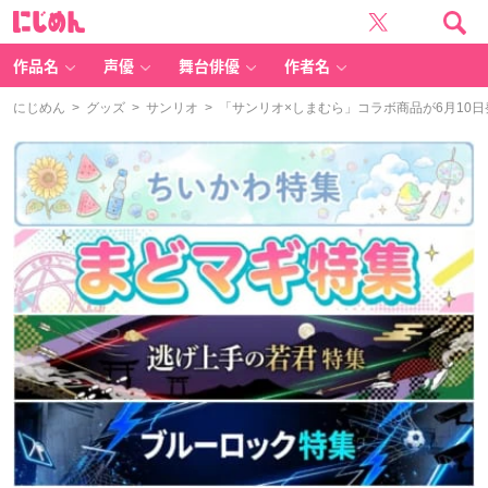
に
じ
め
ん
作品名
声優
舞台俳優
作者名
にじめん
>
グッズ
>
サンリオ
> 「サンリオ×しまむら」コラボ商品が6月10