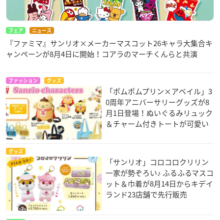
フェア
ニュース
『ファミマ』サンリオ×メーカーマスコット26キャラ大集合キ
ャンペーンが8月4日に開始！コアラのマーチくんらと共演
ファッション
グッズ
「ポムポムプリン×アベイル」3
0周年アニバーサリーグッズが8
月1日登場！ぬいぐるみリュック
＆チャーム付きトートが可愛い
グッズ
「サンリオ」コロコロクリリン
一家が勢ぞろい♪ ふるふるマスコ
ット＆巾着が8月14日からキデイ
ランド23店舗で先行販売