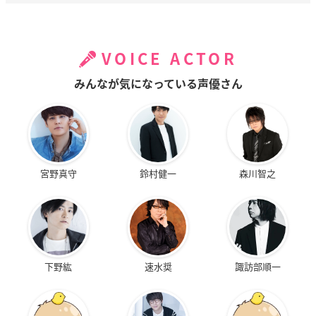
VOICE ACTOR
みんなが気になっている声優さん
宮野真守
鈴村健一
森川智之
下野紘
速水奨
諏訪部順一