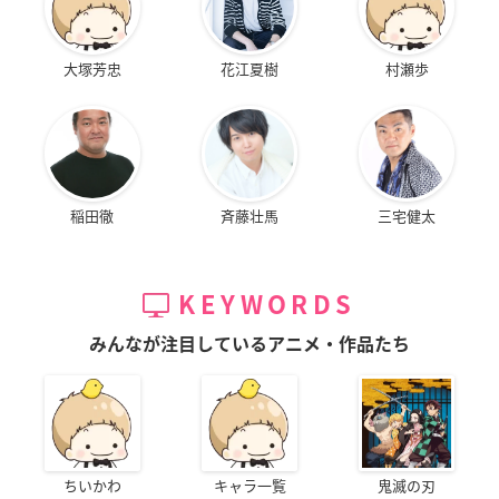
大塚芳忠
花江夏樹
村瀬歩
稲田徹
斉藤壮馬
三宅健太
KEYWORDS
みんなが注目しているアニメ・作品たち
ちいかわ
キャラ一覧
鬼滅の刃