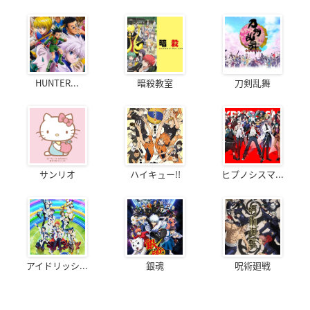
HUNTER...
暗殺教室
刀剣乱舞
サンリオ
ハイキュー!!
ヒプノシスマ...
アイドリッシ...
銀魂
呪術廻戦