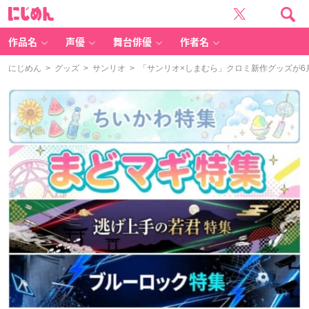
に
じ
め
ん
作品名
声優
舞台俳優
作者名
にじめん
>
グッズ
>
サンリオ
> 「サンリオ×しまむら」クロミ新作グッズが6