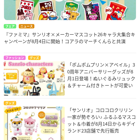
フェア
ニュース
『ファミマ』サンリオ×メーカーマスコット26キャラ大集合キ
ャンペーンが8月4日に開始！コアラのマーチくんらと共演
ファッション
グッズ
「ポムポムプリン×アベイル」3
0周年アニバーサリーグッズが8
月1日登場！ぬいぐるみリュック
＆チャーム付きトートが可愛い
グッズ
「サンリオ」コロコロクリリン
一家が勢ぞろい♪ ふるふるマスコ
ット＆巾着が8月14日からキデイ
ランド23店舗で先行販売