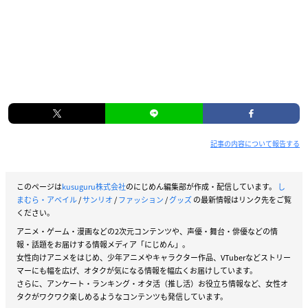
記事の内容について報告する
このページは
kusuguru株式会社
のにじめん編集部が作成・配信しています。
し
まむら・アベイル
/
サンリオ
/
ファッション
/
グッズ
の最新情報はリンク先をご覧
ください。
アニメ・ゲーム・漫画などの2次元コンテンツや、声優・舞台・俳優などの情
報・話題をお届けする情報メディア「にじめん」。
女性向けアニメをはじめ、少年アニメやキャラクター作品、VTuberなどストリー
マーにも幅を広げ、オタクが気になる情報を幅広くお届けしています。
さらに、アンケート・ランキング・オタ活（推し活）お役立ち情報など、女性オ
タクがワクワク楽しめるようなコンテンツも発信しています。