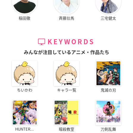
稲田徹
斉藤壮馬
三宅健太
KEYWORDS
みんなが注目しているアニメ・作品たち
ちいかわ
キャラ一覧
鬼滅の刃
HUNTER...
暗殺教室
刀剣乱舞