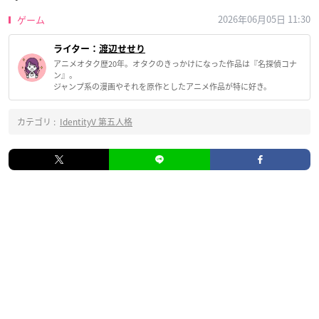
2026年06月05日 11:30
ゲーム
ライター：
渡辺せせり
アニメオタク歴20年。オタクのきっかけになった作品は『名探偵コナ
ン』。
ジャンプ系の漫画やそれを原作としたアニメ作品が特に好き。
カテゴリ :
IdentityV 第五人格