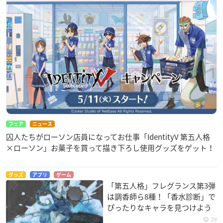
フェア
ニュース
囚人たちがローソン店員になってお仕事「IdentityV 第五人格
×ローソン」お菓子を買って描き下ろし使用グッズをゲット！
グッズ
アプリ
ゲーム
「第五人格」フレグランス第3弾
は調香師ら8種！「香水診断」で
ぴったりなキャラを見つけよう
29