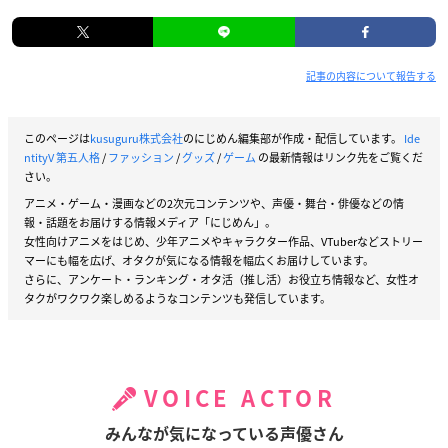
記事の内容について報告する
このページは
kusuguru株式会社
のにじめん編集部が作成・配信しています。
Ide
ntityV 第五人格
/
ファッション
/
グッズ
/
ゲーム
の最新情報はリンク先をご覧くだ
さい。
アニメ・ゲーム・漫画などの2次元コンテンツや、声優・舞台・俳優などの情
報・話題をお届けする情報メディア「にじめん」。
女性向けアニメをはじめ、少年アニメやキャラクター作品、VTuberなどストリー
マーにも幅を広げ、オタクが気になる情報を幅広くお届けしています。
さらに、アンケート・ランキング・オタ活（推し活）お役立ち情報など、女性オ
タクがワクワク楽しめるようなコンテンツも発信しています。
VOICE ACTOR
みんなが気になっている声優さん