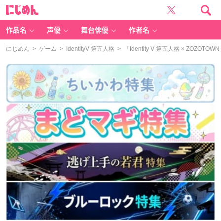
に
じ
め
ん
作品名
声優
舞台俳優
作者名
にじめん
>
ゲーム
>
IdentityV 第五人格
> 「Identity V 第五人格 × 