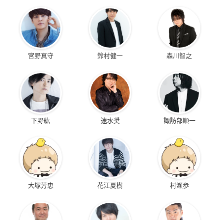
宮野真守
鈴村健一
森川智之
下野紘
速水奨
諏訪部順一
大塚芳忠
花江夏樹
村瀬歩