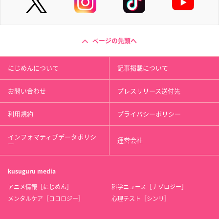
ページの先頭へ
にじめんについて
記事掲載について
お問い合わせ
プレスリリース送付先
利用規約
プライバシーポリシー
インフォマティブデータポリシ
運営会社
ー
kusuguru
media
アニメ情報［にじめん］
科学ニュース［ナゾロジー］
メンタルケア［ココロジー］
心理テスト［シンリ］