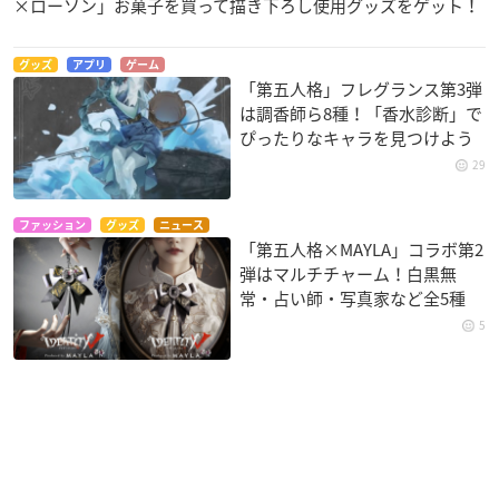
×ローソン」お菓子を買って描き下ろし使用グッズをゲット！
グッズ
アプリ
ゲーム
「第五人格」フレグランス第3弾
は調香師ら8種！「香水診断」で
ぴったりなキャラを見つけよう
29
ファッション
グッズ
ニュース
「第五人格×MAYLA」コラボ第2
弾はマルチチャーム！白黒無
常・占い師・写真家など全5種
5