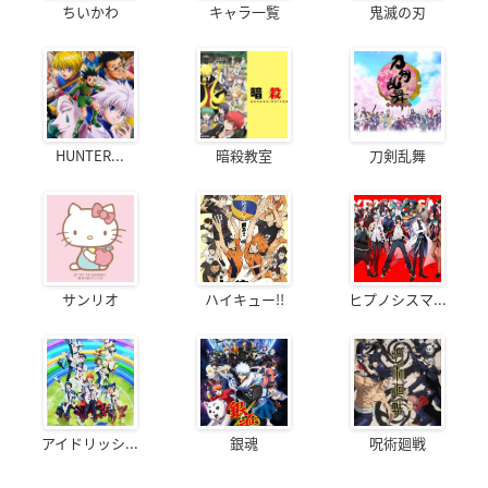
ちいかわ
キャラ一覧
鬼滅の刃
HUNTER...
暗殺教室
刀剣乱舞
サンリオ
ハイキュー!!
ヒプノシスマ...
アイドリッシ...
銀魂
呪術廻戦