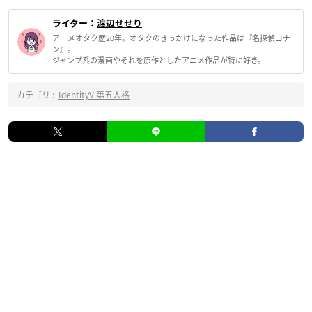
ライター：
渡辺せせり
アニメオタク歴20年。オタクのきっかけになった作品は『名探偵コナ
ン』。
ジャンプ系の漫画やそれを原作としたアニメ作品が特に好き。
カテゴリ :
IdentityV 第五人格