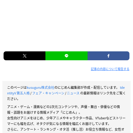
記事の内容について報告する
このページは
kusuguru株式会社
のにじめん編集部が作成・配信しています。
Ide
ntityV 第五人格
/
フェア・キャンペーン
/
ニュース
の最新情報はリンク先をご覧く
ださい。
アニメ・ゲーム・漫画などの2次元コンテンツや、声優・舞台・俳優などの情
報・話題をお届けする情報メディア「にじめん」。
女性向けアニメをはじめ、少年アニメやキャラクター作品、VTuberなどストリー
マーにも幅を広げ、オタクが気になる情報を幅広くお届けしています。
さらに、アンケート・ランキング・オタ活（推し活）お役立ち情報など、女性オ