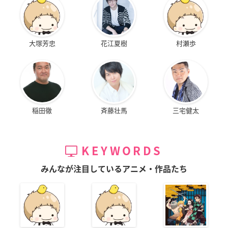
大塚芳忠
花江夏樹
村瀬歩
稲田徹
斉藤壮馬
三宅健太
KEYWORDS
みんなが注目しているアニメ・作品たち