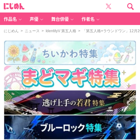
に
じ
め
ん
作品名
声優
舞台俳優
作者名
にじめん
>
ニュース
>
IdentityV 第五人格
> 「第五人格×ラウンドワン」12