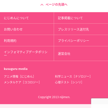
ページの先頭へ
にじめんについて
記事掲載について
お問い合わせ
プレスリリース送付先
利用規約
プライバシーポリシー
インフォマティブデータポリシ
運営会社
ー
kusuguru
media
アニメ情報［にじめん］
科学ニュース［ナゾロジー］
メンタルケア［ココロジー］
心理テスト［シンリ］
Copyright 2013 nijimen.