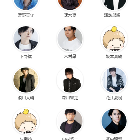
宮野真守
速水奨
諏訪部順一
下野紘
木村昴
坂本真綾
浪川大輔
森川智之
花江夏樹
村瀬歩
中村悠一
武内駿輔