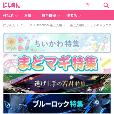
に
じ
め
ん
作品名
声優
舞台俳優
作者名
にじめん
>
ニュース
>
IdentityV 第五人格
> 「第五人格×サンリオキャラクターズ