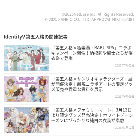
©2025NetEase Inc. All Rights Reserved.
© 2025 SANRIO CO., LTD. APPROVAL NO.L657381
IdentityV 第五人格の関連記事
「第五人格×極楽湯・RAKU SPA」コラボ
キャンペーン開催！納棺師や騎士たちが浴
衣姿で登場
2025年7月02日
「第五人格×サンリオキャラクターズ」展
が開催決定！新規コラボアートの限定グッ
ズ販売や貴重な資料を展示
2025年6月09日
「第五人格×ファミリーマート」3月13日
より限定グッズ発売決定！ホワイトデーシ
ーズンにぴったりな純白の衣装が素敵
2025年3月12日