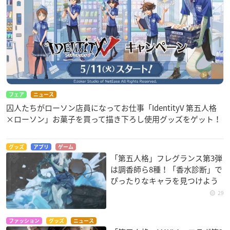
フェア
ニュース
囚人たちがローソン店員になってお仕事「IdentityV 第五人格
×ローソン」お菓子を買って描き下ろし使用グッズをゲット！
グッズ
アプリ
ゲーム
「第五人格」フレグランス第3弾
は調香師ら8種！「香水診断」で
ぴったりなキャラを見つけよう
29
ファッション
グッズ
ニュース