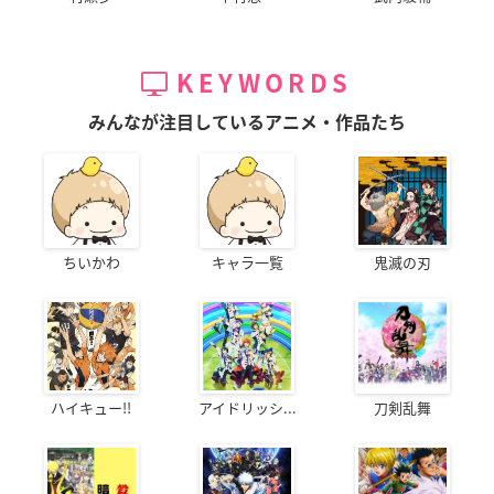
KEYWORDS
みんなが注目しているアニメ・作品たち
ちいかわ
キャラ一覧
鬼滅の刃
ハイキュー!!
アイドリッシ...
刀剣乱舞