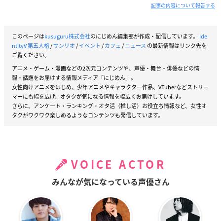
記事の内容について報告する
このページは
kusuguru株式会社
のにじめん編集部が作成・配信しています。
Ide
ntityV 第五人格
/
サンリオ
/
イベント
/
カフェ
/
ニュース
の最新情報はリンク先を
ご覧ください。
アニメ・ゲーム・漫画などの2次元コンテンツや、声優・舞台・俳優などの情
報・話題をお届けする情報メディア「にじめん」。
女性向けアニメをはじめ、少年アニメやキャラクター作品、VTuberなどストリー
マーにも幅を広げ、オタクが気になる情報を幅広くお届けしています。
さらに、アンケート・ランキング・オタ活（推し活）お役立ち情報など、女性オ
タクがワクワク楽しめるようなコンテンツも発信しています。
VOICE ACTOR
みんなが気になっている声優さん