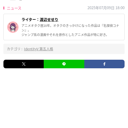
2025年07月09日 18:00
ニュース
ライター：
渡辺せせり
アニメオタク歴20年。オタクのきっかけになった作品は『名探偵コナ
ン』。
ジャンプ系の漫画やそれを原作としたアニメ作品が特に好き。
カテゴリ :
IdentityV 第五人格