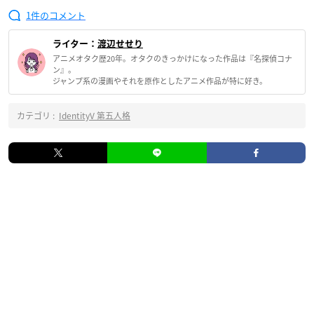
1
ライター：
渡辺せせり
アニメオタク歴20年。オタクのきっかけになった作品は『名探偵コナ
ン』。
ジャンプ系の漫画やそれを原作としたアニメ作品が特に好き。
カテゴリ :
IdentityV 第五人格