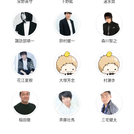
宮野真守
下野紘
速水奨
諏訪部順一
鈴村健一
森川智之
花江夏樹
大塚芳忠
村瀬歩
稲田徹
斉藤壮馬
三宅健太