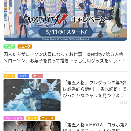
フェア
ニュース
囚人たちがローソン店員になってお仕事「IdentityV 第五人格
×ローソン」お菓子を買って描き下ろし使用グッズをゲット！
グッズ
アプリ
ゲーム
「第五人格」フレグランス第3弾
は調香師ら8種！「香水診断」で
ぴったりなキャラを見つけよう
29
ファッション
グッズ
ニュース
「第五人格×MAYLA」コラボ第2