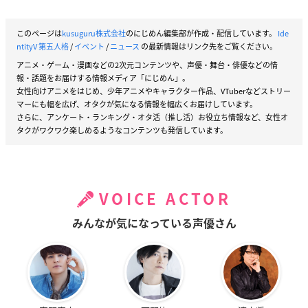
このページは
kusuguru株式会社
のにじめん編集部が作成・配信しています。
Ide
ntityV 第五人格
/
イベント
/
ニュース
の最新情報はリンク先をご覧ください。
アニメ・ゲーム・漫画などの2次元コンテンツや、声優・舞台・俳優などの情
報・話題をお届けする情報メディア「にじめん」。
女性向けアニメをはじめ、少年アニメやキャラクター作品、VTuberなどストリー
マーにも幅を広げ、オタクが気になる情報を幅広くお届けしています。
さらに、アンケート・ランキング・オタ活（推し活）お役立ち情報など、女性オ
タクがワクワク楽しめるようなコンテンツも発信しています。
VOICE ACTOR
みんなが気になっている声優さん