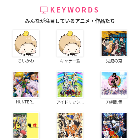
KEYWORDS
みんなが注目しているアニメ・作品たち
ちいかわ
キャラ一覧
鬼滅の刃
HUNTER...
アイドリッシ...
刀剣乱舞