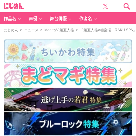
に
じ
め
ん
作品名
声優
舞台俳優
作者名
にじめん
>
ニュース
>
IdentityV 第五人格
> 「第五人格×極楽湯・RAKU S