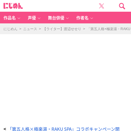
「第
に
五
じ
人
め
格
ん
×
極
作品名
声優
舞台俳優
作者名
楽
湯・
R
A
にじめん
>
ニュース
>
【ライター】渡辺せせり
>
「第五人格×極楽湯・RAK
K
U
S
P
A」
コ
ラ
ボ
キ
ャ
ン
ペ
ー
ン
コ
ラ
ボ
メ
ニ
ュ
ー
-
ア
ニ
メ
情
報
サ
イ
ト
に
じ
め
ん
「第五人格×極楽湯・RAKU SPA」コラボキャンペーン開
<