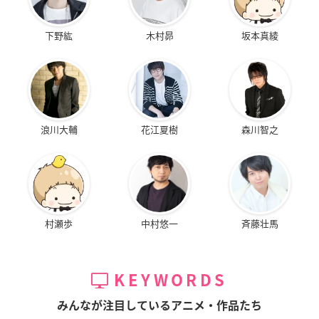
下野紘
木村昴
坂本真綾
浪川大輔
花江夏樹
森川智之
村瀬歩
中村悠一
斉藤壮馬
KEYWORDS
みんなが注目しているアニメ・作品たち