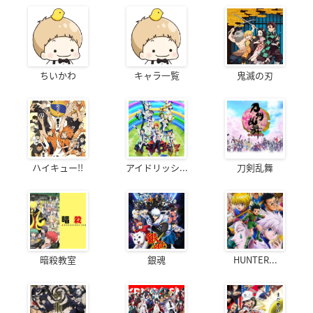
ちいかわ
キャラ一覧
鬼滅の刃
ハイキュー!!
アイドリッシ...
刀剣乱舞
暗殺教室
銀魂
HUNTER...