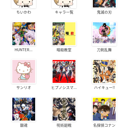
ちいかわ
キャラ一覧
鬼滅の刃
HUNTER...
暗殺教室
刀剣乱舞
サンリオ
ヒプノシスマ...
ハイキュー!!
銀魂
呪術廻戦
名探偵コナン