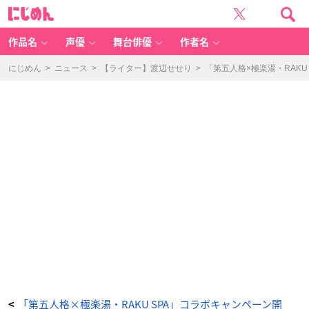
「第
に
五
じ
人
め
格
ん
×
極
作品名
声優
舞台俳優
作者名
楽
湯・
R
A
にじめん
>
ニュース
>
【ライター】渡辺せせり
>
「第五人格×極楽湯・RAK
K
U
S
P
A」
コ
ラ
ボ
キ
ャ
ン
ペ
ー
ン
オ
リ
ジ
ナ
ル
グ
ッ
ズ
-
ア
ニ
メ
情
報
サ
イ
ト
に
じ
め
「第五人格×極楽湯・RAKU SPA」コラボキャンペーン開
<
ん