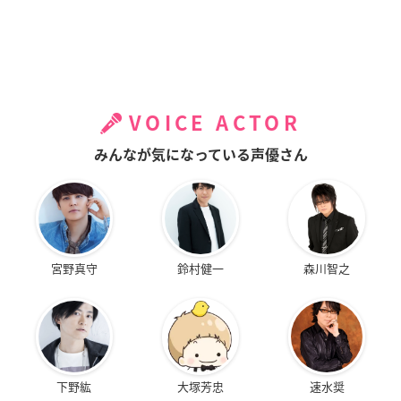
VOICE ACTOR
みんなが気になっている声優さん
宮野真守
鈴村健一
森川智之
下野紘
大塚芳忠
速水奨