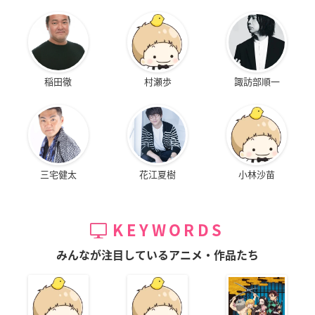
稲田徹
村瀬歩
諏訪部順一
三宅健太
花江夏樹
小林沙苗
KEYWORDS
みんなが注目しているアニメ・作品たち