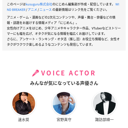
このページは
kusuguru株式会社
のにじめん編集部が作成・配信しています。
WI
ND BREAKER
/
アニメ
/
ニュース
の最新情報はリンク先をご覧ください。
アニメ・ゲーム・漫画などの2次元コンテンツや、声優・舞台・俳優などの情
報・話題をお届けする情報メディア「にじめん」。
女性向けアニメをはじめ、少年アニメやキャラクター作品、VTuberなどストリー
マーにも幅を広げ、オタクが気になる情報を幅広くお届けしています。
さらに、アンケート・ランキング・オタ活（推し活）お役立ち情報など、女性オ
タクがワクワク楽しめるようなコンテンツも発信しています。
VOICE ACTOR
みんなが気になっている声優さん
速水奨
宮野真守
諏訪部順一