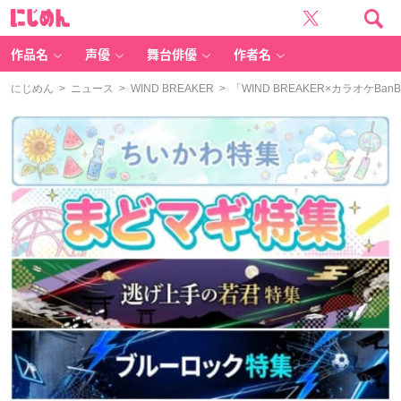
に
じ
め
ん
作品名
声優
舞台俳優
作者名
にじめん
>
ニュース
>
WIND BREAKER
> 「WIND BREAKER×カラオケ