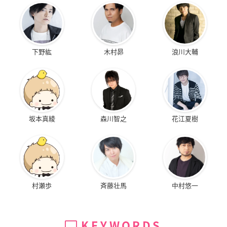
下野紘
木村昴
浪川大輔
坂本真綾
森川智之
花江夏樹
村瀬歩
斉藤壮馬
中村悠一
KEYWORDS