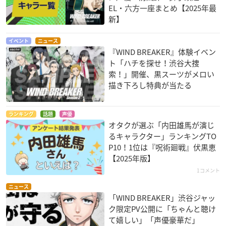
EL・六方一座まとめ【2025年最
新】
イベント
ニュース
『WIND BREAKER』体験イベン
ト「ハチを探せ！渋谷大捜
索！」開催、黒スーツがメロい
描き下ろし特典が当たる
ランキング
話題
声優
オタクが選ぶ「内田雄馬が演じ
るキャラクター」ランキングTO
P10！1位は『呪術廻戦』伏黒恵
【2025年版】
1コメント
ニュース
「WIND BREAKER」渋谷ジャッ
ク限定PV公開に「ちゃんと聴け
て嬉しい」「声優豪華だ」