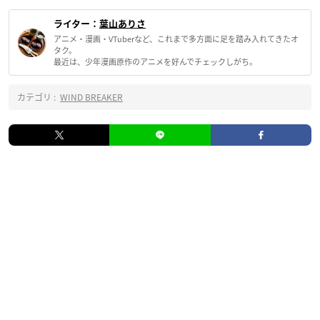
ライター：
葉山ありさ
アニメ・漫画・VTuberなど、これまで多方面に足を踏み入れてきたオ
タク。
最近は、少年漫画原作のアニメを好んでチェックしがち。
カテゴリ :
WIND BREAKER