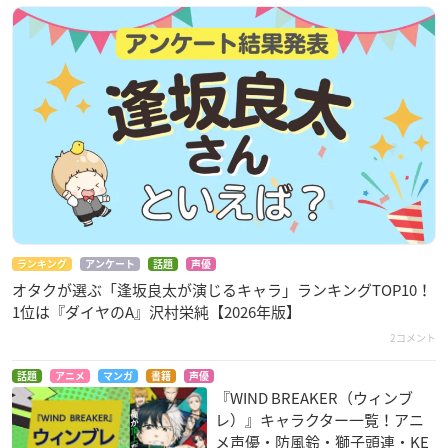
ランキング
アンケート
話題
声優
オタクが選ぶ「逢坂良太が演じるキャラ」ランキングTOP10！
1位は『ダイヤのA』沢村栄純【2026年版】
2コメント
話題
アニメ
マンガ
書籍
声優
『WIND BREAKER（ウィンブ
レ）』キャラクター一覧！アニ
メ声優・防風鈴・獅子頭連・KE