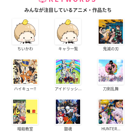
みんなが注目しているアニメ・作品たち
ちいかわ
キャラ一覧
鬼滅の刃
ハイキュー!!
アイドリッシ...
刀剣乱舞
暗殺教室
銀魂
HUNTER...