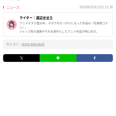
2026年05月15日 12:36
ニュース
ライター：
渡辺せせり
アニメオタク歴20年。オタクのきっかけになった作品は『名探偵コナ
ン』。
ジャンプ系の漫画やそれを原作としたアニメ作品が特に好き。
カテゴリ :
WIND BREAKER