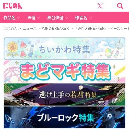
に
じ
め
ん
作品名
声優
舞台俳優
作者名
にじめん
>
ニュース
>
WIND BREAKER
> 『WIND BREAKER』×ベース