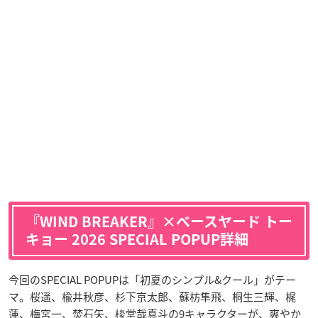
『WIND BREAKER』×ベースヤード トー
キョー 2026 SPECIAL POPUP詳細
今回のSPECIAL POPUPは「初夏のシンプル&クール」がテー
マ。桜遥、楡井秋彦、杉下京太郎、蘇枋隼飛、桐生三輝、梶
蓮、梅宮一、焚石矢、棪堂哉真斗の9キャラクターが、爽やか