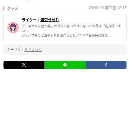
2026年01月09日 18:15
グッズ
ライター：
渡辺せせり
アニメオタク歴20年。オタクのきっかけになった作品は『名探偵コナ
ン』。
ジャンプ系の漫画やそれを原作としたアニメ作品が特に好き。
カテゴリ :
ドラえもん