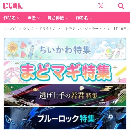
に
じ
め
ん
作品名
声優
舞台俳優
作者名
にじめん
>
グッズ
>
ドラえもん
> 「ドラえもん×ジェラート ピケ」1月16