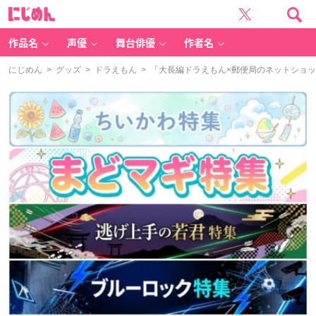
に
じ
め
ん
作品名
声優
舞台俳優
作者名
にじめん
>
グッズ
>
ドラえもん
> 「大長編ドラえもん×郵便局のネットショ