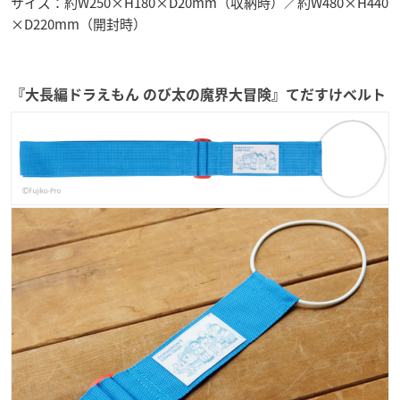
サイズ：約W250×H180×D20mm（収納時）／約W480×H440
×D220mm（開封時）
『大長編ドラえもん のび太の魔界大冒険』てだすけベルト