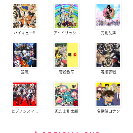
ハイキュー!!
アイドリッシ...
刀剣乱舞
銀魂
暗殺教室
呪術廻戦
ヒプノシスマ...
忍たま乱太郎
名探偵コナン