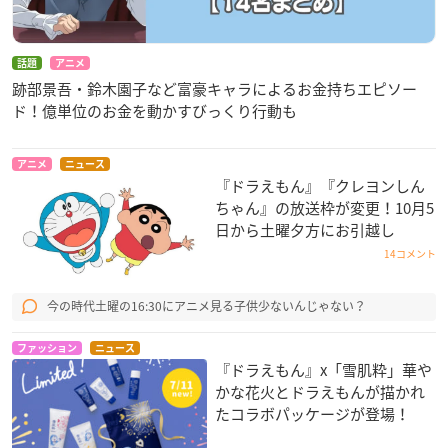
話題
アニメ
跡部景吾・鈴木園子など富豪キャラによるお金持ちエピソー
ド！億単位のお金を動かすびっくり行動も
アニメ
ニュース
『ドラえもん』『クレヨンしん
ちゃん』の放送枠が変更！10月5
日から土曜夕方にお引越し
14コメント
今の時代土曜の16:30にアニメ見る子供少ないんじゃない？
ファッション
ニュース
『ドラえもん』x「雪肌粋」華や
かな花火とドラえもんが描かれ
たコラボパッケージが登場！