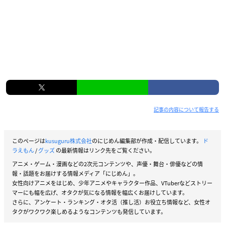
記事の内容について報告する
このページは
kusuguru株式会社
のにじめん編集部が作成・配信しています。
ド
ラえもん
/
グッズ
の最新情報はリンク先をご覧ください。
アニメ・ゲーム・漫画などの2次元コンテンツや、声優・舞台・俳優などの情
報・話題をお届けする情報メディア「にじめん」。
女性向けアニメをはじめ、少年アニメやキャラクター作品、VTuberなどストリー
マーにも幅を広げ、オタクが気になる情報を幅広くお届けしています。
さらに、アンケート・ランキング・オタ活（推し活）お役立ち情報など、女性オ
タクがワクワク楽しめるようなコンテンツも発信しています。