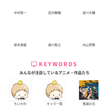
中村悠一
武内駿輔
浪川大輔
坂本真綾
森川智之
内山昂輝
KEYWORDS
みんなが注目しているアニメ・作品たち
ちいかわ
キャラ一覧
鬼滅の刃