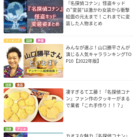
『名探偵コナン』怪盗キッド
の“変装”は激かわ女装から衝撃
絵面の元太まで！これまでに変
装した人物まとめ
ランキング
話題
声優
みんなが選ぶ！山口勝平さんが
演じる人気キャラランキングTO
P10【2022年版】
話題
食品
凄すぎるて工藤！『名探偵コナ
ン』ファン作のクッキーがまる
で業者「これ手作り！！？」
話題
アニメ
カオスな魅力『名探偵コナン』