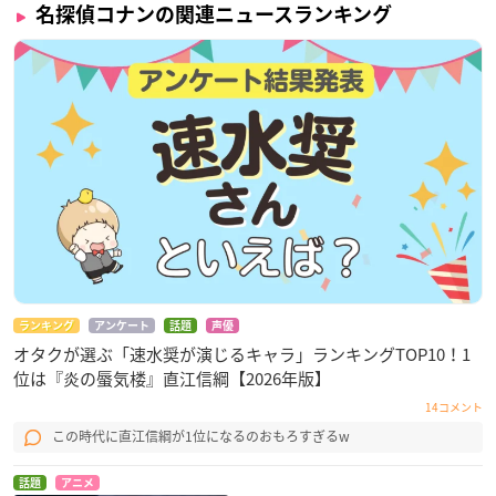
名探偵コナンの関連ニュースランキング
ランキング
アンケート
話題
声優
オタクが選ぶ「速水奨が演じるキャラ」ランキングTOP10！1
位は『炎の蜃気楼』直江信綱【2026年版】
14コメント
この時代に直江信綱が1位になるのおもろすぎるw
話題
アニメ