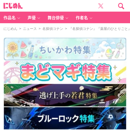
に
じ
め
ん
作品名
声優
舞台俳優
作者名
にじめん
>
ニュース
>
名探偵コナン
> 『名探偵コナン』『薬屋のひとりごと