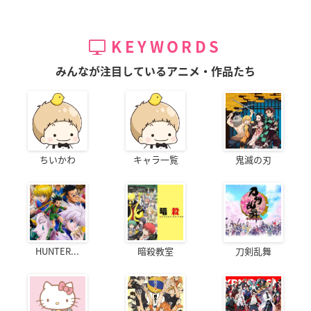
KEYWORDS
みんなが注目しているアニメ・作品たち
ちいかわ
キャラ一覧
鬼滅の刃
HUNTER...
暗殺教室
刀剣乱舞