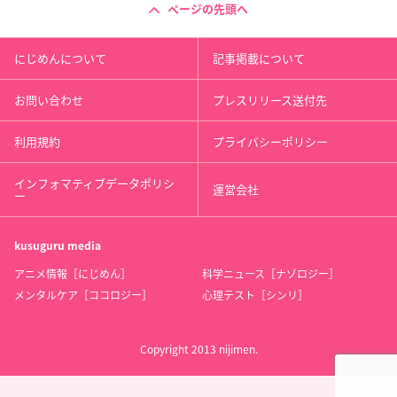
ページの先頭へ
にじめんについて
記事掲載について
お問い合わせ
プレスリリース送付先
利用規約
プライバシーポリシー
インフォマティブデータポリシ
運営会社
ー
kusuguru
media
アニメ情報［にじめん］
科学ニュース［ナゾロジー］
メンタルケア［ココロジー］
心理テスト［シンリ］
Copyright 2013 nijimen.