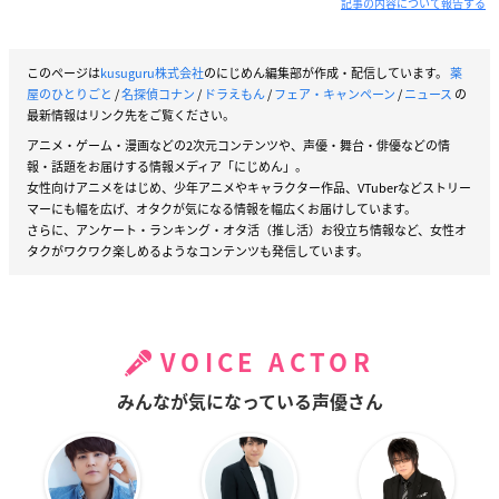
記事の内容について報告する
このページは
kusuguru株式会社
のにじめん編集部が作成・配信しています。
薬
屋のひとりごと
/
名探偵コナン
/
ドラえもん
/
フェア・キャンペーン
/
ニュース
の
最新情報はリンク先をご覧ください。
アニメ・ゲーム・漫画などの2次元コンテンツや、声優・舞台・俳優などの情
報・話題をお届けする情報メディア「にじめん」。
女性向けアニメをはじめ、少年アニメやキャラクター作品、VTuberなどストリー
マーにも幅を広げ、オタクが気になる情報を幅広くお届けしています。
さらに、アンケート・ランキング・オタ活（推し活）お役立ち情報など、女性オ
タクがワクワク楽しめるようなコンテンツも発信しています。
VOICE ACTOR
みんなが気になっている声優さん