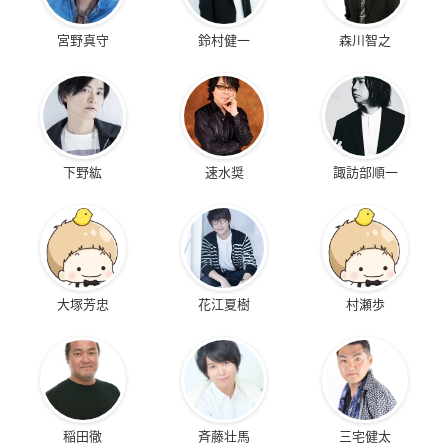
宮野真守
鈴村健一
森川智之
下野紘
速水奨
諏訪部順一
大塚芳忠
花江夏樹
村瀬歩
稲田徹
斉藤壮馬
三宅健太