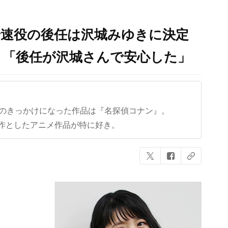
千速役の後任は沢城みゆきに決定
」「後任が沢城さんで安心した」
クのきっかけになった作品は『名探偵コナン』。
作としたアニメ作品が特に好き。