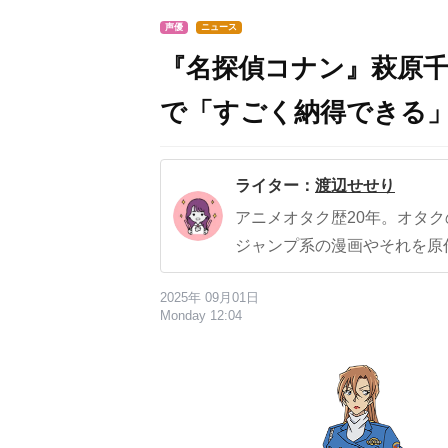
声優
ニュース
『名探偵コナン』萩原
で「すごく納得できる
ライター：
渡辺せせり
アニメオタク歴20年。オタ
ジャンプ系の漫画やそれを原
2025年 09月01日
Monday 12:04