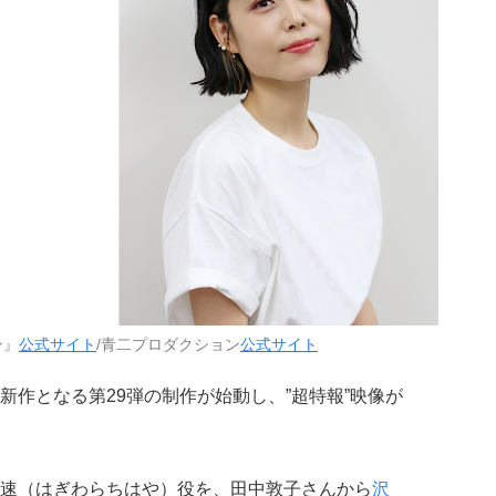
ン』
公式サイト
/青二プロダクション
公式サイト
新作となる第29弾の制作が始動し、”超特報”映像が
速（はぎわらちはや）役を、田中敦子さんから
沢