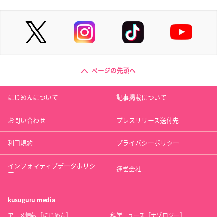
ページの先頭へ
にじめんについて
記事掲載について
お問い合わせ
プレスリリース送付先
利用規約
プライバシーポリシー
インフォマティブデータポリシ
運営会社
ー
kusuguru
media
アニメ情報［にじめん］
科学ニュース［ナゾロジー］