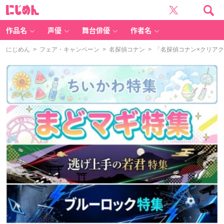
に
じ
め
ん
作品名
声優
舞台俳優
作者名
にじめん
>
フェア・キャンペーン
>
名探偵コナン
> 「名探偵コナン×クリア