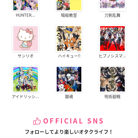
HUNTER...
暗殺教室
刀剣乱舞
サンリオ
ハイキュー!!
ヒプノシスマ...
アイドリッシ...
銀魂
呪術廻戦
OFFICIAL SNS
フォローしてより楽しいオタクライフ！