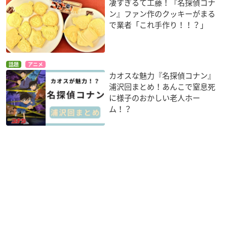
凄すぎるて工藤！『名探偵コナ
ン』ファン作のクッキーがまる
で業者「これ手作り！！？」
話題
アニメ
カオスな魅力『名探偵コナン』
浦沢回まとめ！あんこで窒息死
に様子のおかしい老人ホー
ム！？