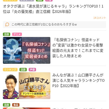
オタクが選ぶ「速水奨が演じるキャラ」ランキングTOP10！1
位は『炎の蜃気楼』直江信綱【2026年版】
14コメント
この時代に直江信綱が1位になるのおもろすぎるw
話題
アニメ
『名探偵コナン』怪盗キッド
の“変装”は激かわ女装から衝撃
絵面の元太まで！これまでに変
装した人物まとめ
ランキング
話題
声優
みんなが選ぶ！山口勝平さんが
演じる人気キャラランキングTO
P10【2022年版】
話題
食品