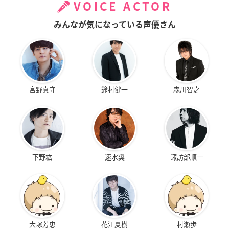
VOICE ACTOR
みんなが気になっている声優さん
宮野真守
鈴村健一
森川智之
下野紘
速水奨
諏訪部順一
大塚芳忠
花江夏樹
村瀬歩