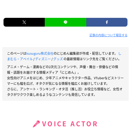
記事の内容について報告する
このページは
kusuguru株式会社
のにじめん編集部が作成・配信しています。
し
まむら・アベイル
/
ディズニー
/
グッズ
の最新情報はリンク先をご覧ください。
アニメ・ゲーム・漫画などの2次元コンテンツや、声優・舞台・俳優などの情
報・話題をお届けする情報メディア「にじめん」。
女性向けアニメをはじめ、少年アニメやキャラクター作品、VTuberなどストリー
マーにも幅を広げ、オタクが気になる情報を幅広くお届けしています。
さらに、アンケート・ランキング・オタ活（推し活）お役立ち情報など、女性オ
タクがワクワク楽しめるようなコンテンツも発信しています。
VOICE ACTOR