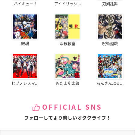
ハイキュー!!
アイドリッシ...
刀剣乱舞
銀魂
暗殺教室
呪術廻戦
ヒプノシスマ...
忍たま乱太郎
あんさんぶる...
OFFICIAL SNS
フォローしてより楽しいオタクライフ！