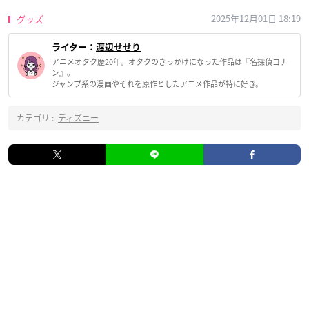
2025年12月01日 18:19
グッズ
ライター：
渡辺せせり
アニメオタク歴20年。オタクのきっかけになった作品は『名探偵コナ
ン』。
ジャンプ系の漫画やそれを原作としたアニメ作品が特に好き。
カテゴリ :
ディズニー