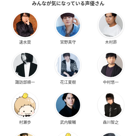
みんなが気になっている声優さん
速水奨
宮野真守
木村昴
諏訪部順一
花江夏樹
中村悠一
村瀬歩
武内駿輔
森川智之