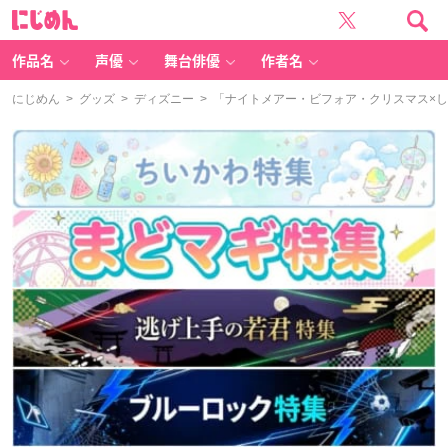
に
じ
め
ん
作品名
声優
舞台俳優
作者名
にじめん
>
グッズ
>
ディズニー
> 「ナイトメアー・ビフォア・クリスマス×