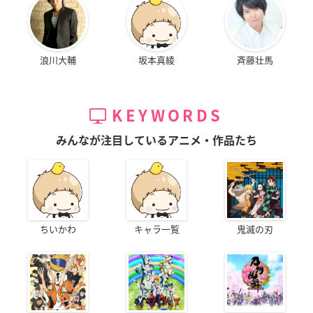
浪川大輔
坂本真綾
斉藤壮馬
KEYWORDS
みんなが注目しているアニメ・作品たち
ちいかわ
キャラ一覧
鬼滅の刃