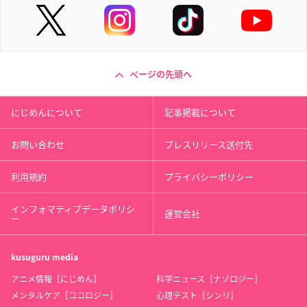
ページの先頭へ
にじめんについて
記事掲載について
お問い合わせ
プレスリリース送付先
利用規約
プライバシーポリシー
インフォマティブデータポリシ
運営会社
ー
kusuguru
media
アニメ情報［にじめん］
科学ニュース［ナゾロジー］
メンタルケア［ココロジー］
心理テスト［シンリ］