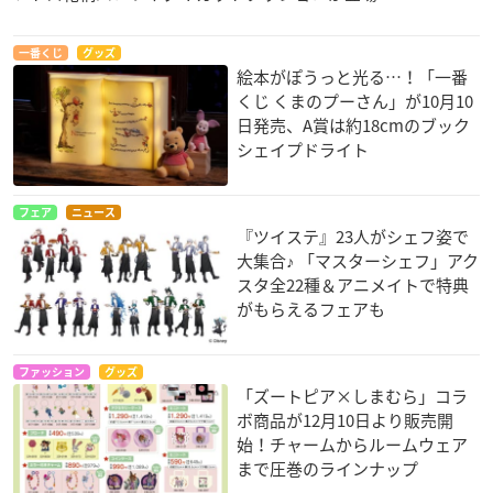
一番くじ
グッズ
絵本がぽうっと光る…！「一番
くじ くまのプーさん」が10月10
日発売、A賞は約18cmのブック
シェイプドライト
フェア
ニュース
『ツイステ』23人がシェフ姿で
大集合♪ 「マスターシェフ」アク
スタ全22種＆アニメイトで特典
がもらえるフェアも
ファッション
グッズ
「ズートピア×しまむら」コラ
ボ商品が12月10日より販売開
始！チャームからルームウェア
まで圧巻のラインナップ