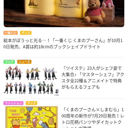
一番くじ
グッズ
絵本がぽうっと光る…！「一番くじ くまのプーさん」が10月1
0日発売、A賞は約18cmのブックシェイプドライト
フェア
ニュース
『ツイステ』23人がシェフ姿で
大集合♪ 「マスターシェフ」アク
スタ全22種＆アニメイトで特典
がもらえるフェアも
ファッション
グッズ
「くまのプーさん×しまむら」1
00周年の新作が7月29日発売！レ
トロ花柄パンツやダイカットク