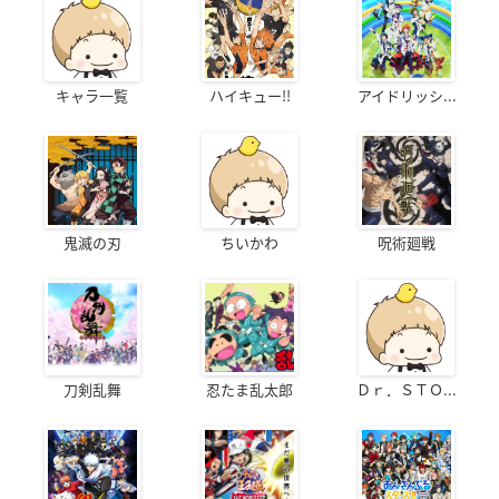
キャラ一覧
ハイキュー!!
アイドリッシ...
鬼滅の刃
ちいかわ
呪術廻戦
刀剣乱舞
忍たま乱太郎
Ｄｒ．ＳＴＯ...