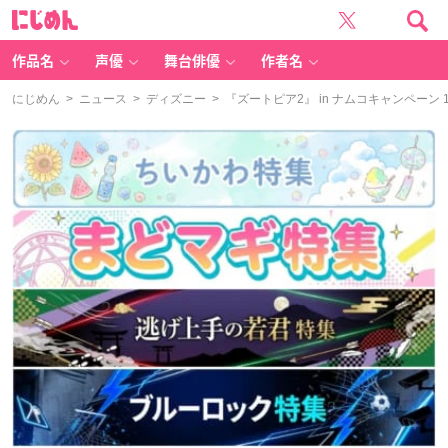
に
じ
め
ん
作品名
声優
舞台俳優
作者名
にじめん
>
ニュース
>
ディズニー
> 『ズートピア2』 in ナムコキャンペー