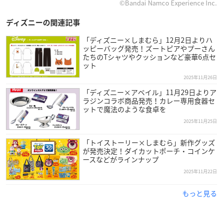
©Bandai Namco Experience Inc.
ディズニーの関連記事
「ディズニー×しまむら」12月2日よりハ
ッピーバッグ発売！ズートピアやプーさん
たちのTシャツやクッションなど豪華6点セ
ット
2025年11月26日
「ディズニー×アベイル」11月29日よりア
ラジンコラボ商品発売！カレー専用食器セ
ットで魔法のような食卓を
2025年11月25日
「トイストーリー×しまむら」新作グッズ
が発売決定！ダイカットポーチ・コインケ
ースなどがラインナップ
2025年11月22日
もっと見る