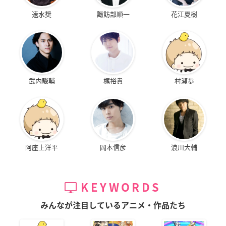
速水奨
諏訪部順一
花江夏樹
武内駿輔
梶裕貴
村瀬歩
阿座上洋平
岡本信彦
浪川大輔
KEYWORDS
みんなが注目しているアニメ・作品たち