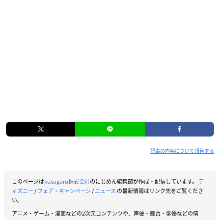
記事の内容について報告する
このページは
kusuguru株式会社
のにじめん編集部が作成・配信しています。
デ
ィズニー
/
フェア・キャンペーン
/
ニュース
の最新情報はリンク先をご覧くださ
い。
アニメ・ゲーム・漫画などの2次元コンテンツや、声優・舞台・俳優などの情