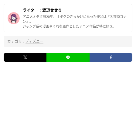
ライター：
渡辺せせり
アニメオタク歴20年。オタクのきっかけになった作品は『名探偵コナ
ン』。
ジャンプ系の漫画やそれを原作としたアニメ作品が特に好き。
カテゴリ :
ディズニー