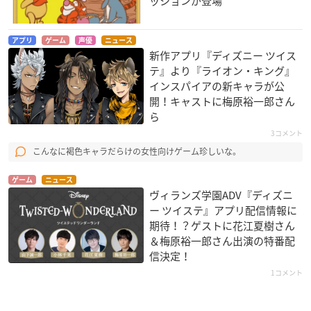
ッションが登場
アプリ
ゲーム
声優
ニュース
新作アプリ『ディズニー ツイス
テ』より『ライオン・キング』
インスパイアの新キャラが公
開！キャストに梅原裕一郎さん
ら
3コメント
こんなに褐色キャラだらけの女性向けゲーム珍しいな。
ゲーム
ニュース
ヴィランズ学園ADV『ディズニ
ー ツイステ』アプリ配信情報に
期待！？ゲストに花江夏樹さん
＆梅原裕一郎さん出演の特番配
信決定！
1コメント