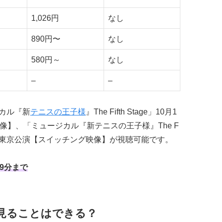
1,026円
なし
890円〜
なし
580円～
なし
–
–
カル『新
テニスの王子様
』The Fifth Stage」10月1
景映像】、「ミュージカル『新テニスの王子様』The F
)17:30 東京公演【スイッチング映像】が視聴可能です。
59分まで
Sでも見ることはできる？