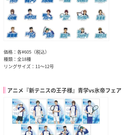
価格：各¥605（税込）
種類：全18種
リングサイズ：11〜12号
アニメ『新テニスの王子様』青学vs氷帝フェア