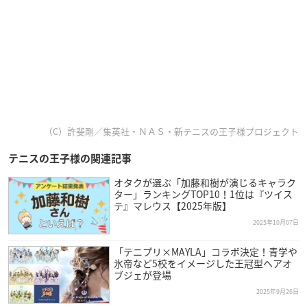
（C）許斐剛／集英社・ＮＡＳ・新テニスの王子様プロジェクト
テニスの王子様の関連記事
オタクが選ぶ「加藤和樹が演じるキャラク
ター」ランキングTOP10！1位は『ツイス
テ』マレウス【2025年版】
2025年10月07日
「テニプリ×MAYLA」コラボ決定！青学や
氷帝など5校をイメージした王冠型ヘアオ
ブジェが登場
2025年9月26日