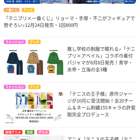
一番くじ
グッズ
「テニプリ×一番くじ」リョーマ・手塚・不二がフィギュアで
勢ぞろい♪12月24日発売・1回800円
ファッション
グッズ
推し学校の制服で眠れる♪「テニ
プリ×アベイル」コラボ巾着付
パジャマが8月8日発売！青学・
氷帝・立海の全3種
ファッション
グッズ
『テニスの王子様』原作ジャー
ジが10月に受注開始！全20チー
ム＆ネーム刺繍155キャラの許斐
剛完全プロデュース
劇場アニメ
話題
アニメ
アニメ『テニスの王子様（テニ