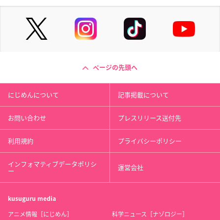
ページの先頭へ
にじめんについて
記事掲載について
お問い合わせ
プレスリリース送付先
利用規約
プライバシーポリシー
インフォマティブデータポリシ
運営会社
ー
kusuguru
media
アニメ情報［にじめん］
科学ニュース［ナゾロジー］