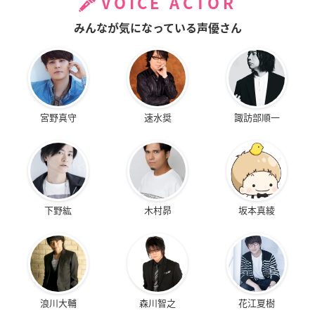
VOICE ACTOR
みんなが気になっている声優さん
宮野真守
速水奨
諏訪部順一
下野紘
木村昴
坂本真綾
浪川大輔
森川智之
花江夏樹