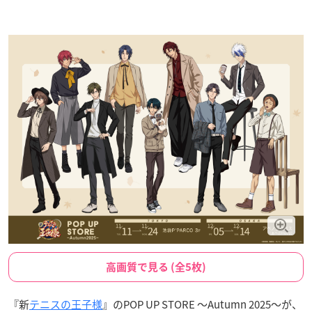
高画質で見る (全5枚)
『新
テニスの王子様
』のPOP UP STORE ～Autumn 2025～が、