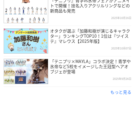
『テニプリ』青学vs氷帝フェアがアニメイ
トで開催！技名入りアクリルリングなどの
新商品も発売
2025年10月16日
オタクが選ぶ「加藤和樹が演じるキャラク
ター」ランキングTOP10！1位は『ツイス
テ』マレウス【2025年版】
2025年10月07日
「テニプリ×MAYLA」コラボ決定！青学や
氷帝など5校をイメージした王冠型ヘアオ
ブジェが登場
2025年9月26日
もっと見る