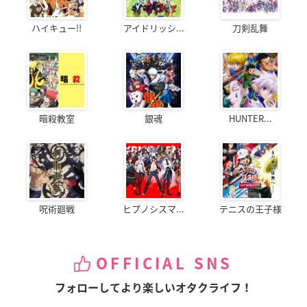
ハイキュー!!
アイドリッシ...
刀剣乱舞
暗殺教室
銀魂
HUNTER...
呪術廻戦
ヒプノシスマ...
テニスの王子様
OFFICIAL SNS
フォローしてより楽しいオタクライフ！