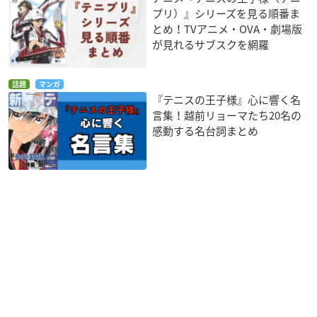
プリ）』シリーズを見る順番ま
とめ！TVアニメ・OVA・劇場版
が見れるサブスクを網羅
話題
マンガ
『テニスの王子様』心に響く名
言集！越前リョーマたち20名の
感動する名台詞まとめ