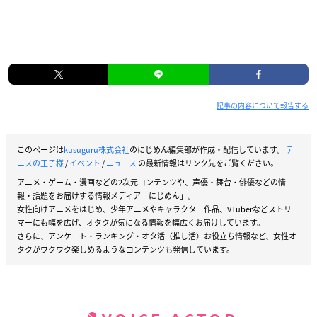
記事の内容について報告する
このページは
kusuguru株式会社
のにじめん編集部が作成・配信しています。
テ
ニスの王子様
/
イベント
/
ニュース
の最新情報はリンク先をご覧ください。
アニメ・ゲーム・漫画などの2次元コンテンツや、声優・舞台・俳優などの情
報・話題をお届けする情報メディア「にじめん」。
女性向けアニメをはじめ、少年アニメやキャラクター作品、VTuberなどストリー
マーにも幅を広げ、オタクが気になる情報を幅広くお届けしています。
さらに、アンケート・ランキング・オタ活（推し活）お役立ち情報など、女性オ
タクがワクワク楽しめるようなコンテンツも発信しています。