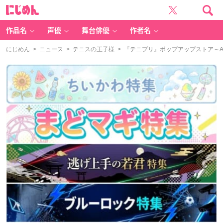
に
じ
め
ん
作品名
声優
舞台俳優
作者名
にじめん
>
ニュース
>
テニスの王子様
> 『テニプリ』ポップアップストア～A