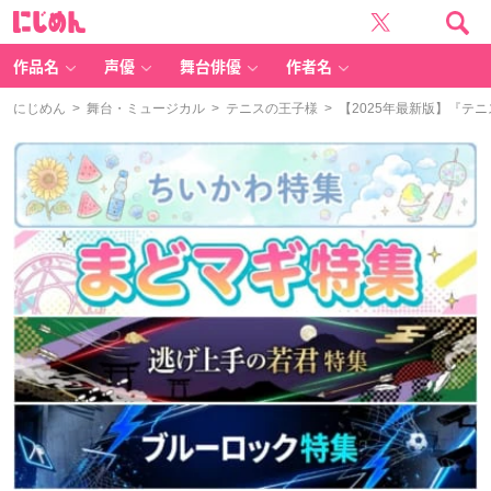
に
じ
め
ん
作品名
声優
舞台俳優
作者名
にじめん
>
舞台・ミュージカル
>
テニスの王子様
> 【2025年最新版】『