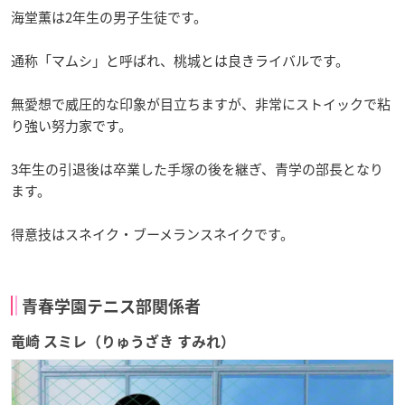
海堂薫は2年生の男子生徒です。
通称「マムシ」と呼ばれ、桃城とは良きライバルです。
無愛想で威圧的な印象が目立ちますが、非常にストイックで粘
り強い努力家です。
3年生の引退後は卒業した手塚の後を継ぎ、青学の部長となり
ます。
得意技はスネイク・ブーメランスネイクです。
青春学園テニス部関係者
竜崎 スミレ（りゅうざき すみれ）