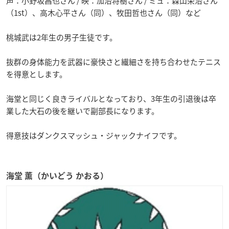
声：小野坂昌也さん / 映：加治将樹さん / ミュ：森山栄治さん
（1st）、高木心平さん（同）、牧田哲也さん（同）など
桃城武は2年生の男子生徒です。
抜群の身体能力を武器に豪快さと繊細さを持ち合わせたテニス
を得意とします。
海堂と同じく良きライバルとなっており、3年生の引退後は卒
業した大石の後を継いで副部長になります。
得意技はダンクスマッシュ・ジャックナイフです。
海堂 薫（かいどう かおる）