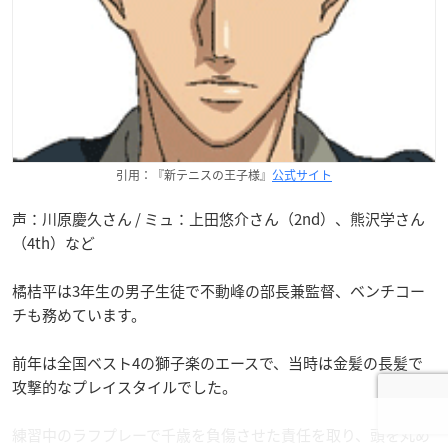
引用：『新テニスの王子様』
公式サイト
声：川原慶久さん / ミュ：上田悠介さん（2nd）、熊沢学さん
（4th）など
橘桔平は3年生の男子生徒で不動峰の部長兼監督、ベンチコー
チも務めています。
前年は全国ベスト4の獅子楽のエースで、当時は金髪の長髪で
攻撃的なプレイスタイルでした。
練習中のラフプレーで千歳を負傷させた責任を取り、頭を丸め