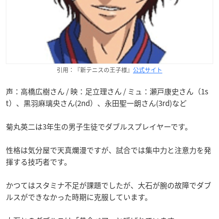
引用：『新テニスの王子様』
公式サイト
声：高橋広樹さん / 映：足立理さん / ミュ：瀬戸康史さん（1s
t）、黒羽麻璃央さん(2nd）、永田聖一朗さん(3rd)など
菊丸英二は3年生の男子生徒でダブルスプレイヤーです。
性格は気分屋で天真爛漫ですが、試合では集中力と注意力を発
揮する技巧者です。
かつてはスタミナ不足が課題でしたが、大石が腕の故障でダブ
ルスができなかった時期に克服しています。