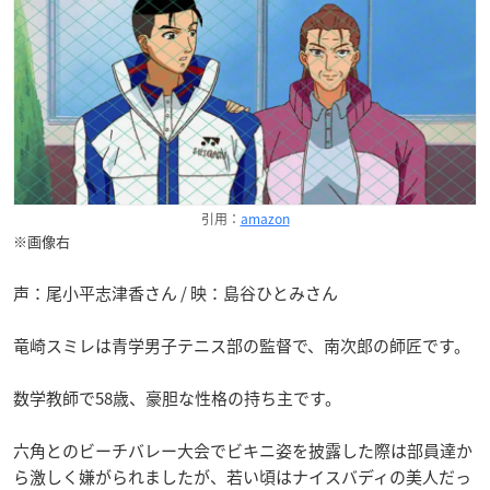
引用：
amazon
※画像右
声：尾小平志津香さん / 映：島谷ひとみさん
竜崎スミレは青学男子テニス部の監督で、南次郎の師匠です。
数学教師で58歳、豪胆な性格の持ち主です。
六角とのビーチバレー大会でビキニ姿を披露した際は部員達か
ら激しく嫌がられましたが、若い頃はナイスバディの美人だっ