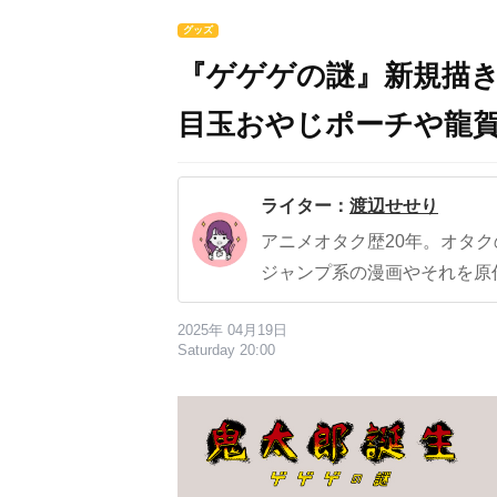
グッズ
『ゲゲゲの謎』新規描
目玉おやじポーチや龍賀
ライター：
渡辺せせり
アニメオタク歴20年。オタ
ジャンプ系の漫画やそれを原
2025年 04月19日
Saturday 20:00