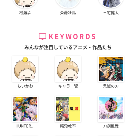
村瀬歩
斉藤壮馬
三宅健太
KEYWORDS
みんなが注目しているアニメ・作品たち
ちいかわ
キャラ一覧
鬼滅の刃
HUNTER...
暗殺教室
刀剣乱舞