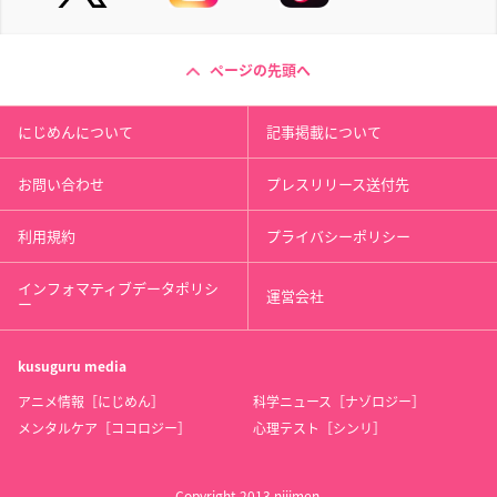
ページの先頭へ
にじめんについて
記事掲載について
お問い合わせ
プレスリリース送付先
利用規約
プライバシーポリシー
インフォマティブデータポリシ
運営会社
ー
kusuguru
media
アニメ情報［にじめん］
科学ニュース［ナゾロジー］
メンタルケア［ココロジー］
心理テスト［シンリ］
Copyright 2013 nijimen.