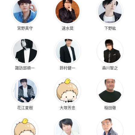
宮野真守
速水奨
下野紘
諏訪部順一
鈴村健一
森川智之
花江夏樹
大塚芳忠
稲田徹