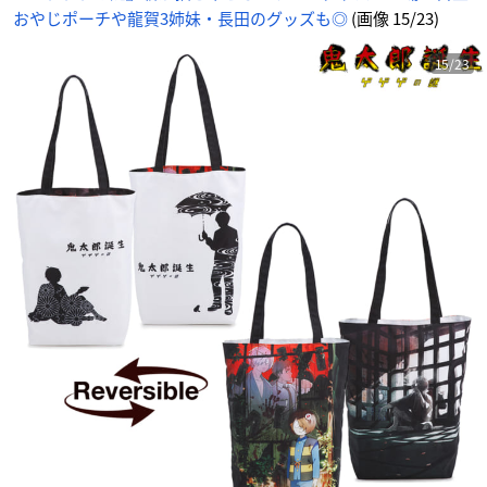
おやじポーチや龍賀3姉妹・長田のグッズも◎
(画像 15/23)
15/23