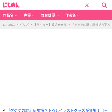
映
に
画
じ
『鬼
め
太
ん
郎
誕
作品名
声優
舞台俳優
作者名
生
ゲ
ゲ
ゲ
にじめん
>
グッズ
>
【ライター】渡辺せせり
>
『ゲゲゲの謎』新規描き下ろ
の
謎』
リ
バ
ー
シ
ブ
ル
ト
ー
ト
バ
ッ
グ
-
ア
ニ
メ
情
報
サ
イ
ト
に
じ
め
ん
『ゲゲゲの謎』新規描き下ろしイラストグッズが登場！目玉
<