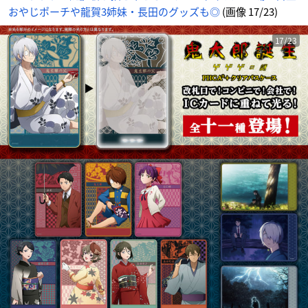
おやじポーチや龍賀3姉妹・長田のグッズも◎
(画像 17/23)
17/23