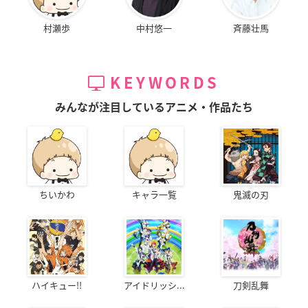
村瀬歩
中村悠一
斉藤壮馬
KEYWORDS
みんなが注目しているアニメ・作品たち
ちいかわ
キャラ一覧
鬼滅の刃
ハイキュー!!
アイドリッシ...
刀剣乱舞