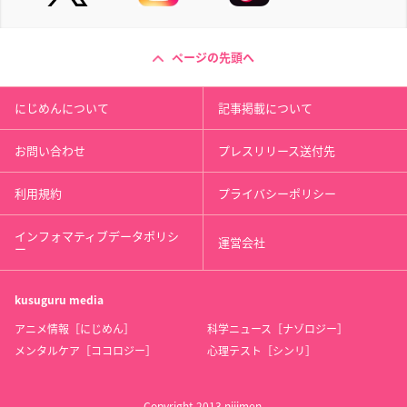
ページの先頭へ
にじめんについて
記事掲載について
お問い合わせ
プレスリリース送付先
利用規約
プライバシーポリシー
インフォマティブデータポリシ
運営会社
ー
kusuguru
media
アニメ情報［にじめん］
科学ニュース［ナゾロジー］
メンタルケア［ココロジー］
心理テスト［シンリ］
Copyright 2013 nijimen.