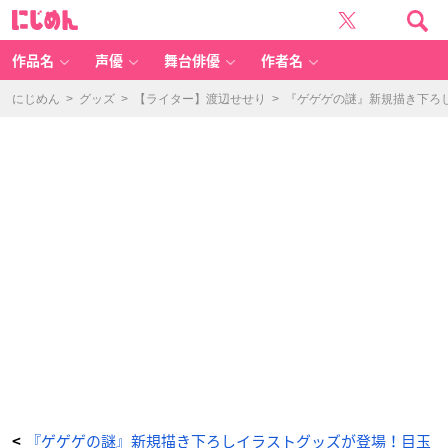
映
に
画
じ
『鬼
め
太
ん
郎
誕
作品名
声優
舞台俳優
作者名
生
ゲ
ゲ
ゲ
にじめん
>
グッズ
>
【ライター】渡辺せせり
>
『ゲゲゲの謎』新規描き下ろ
の
謎』
PI
IC
A
＋
ク
リ
ア
パ
ス
ケ
ー
ス
-
ア
ニ
メ
情
報
サ
イ
ト
に
じ
め
ん
『ゲゲゲの謎』新規描き下ろしイラストグッズが登場！目玉
<