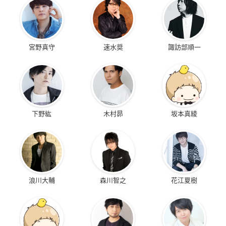
宮野真守
速水奨
諏訪部順一
下野紘
木村昴
坂本真綾
浪川大輔
森川智之
花江夏樹