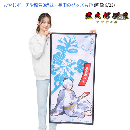
おやじポーチや龍賀3姉妹・長田のグッズも◎
(画像 6/23)
6/23