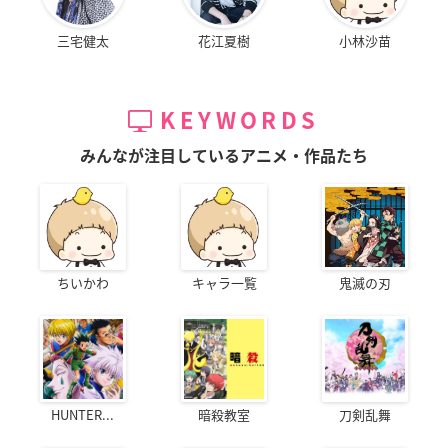
三宅健太
花江夏樹
小林沙苗
KEYWORDS
みんなが注目しているアニメ・作品たち
ちいかわ
キャラ一覧
鬼滅の刃
HUNTER...
暗殺教室
刀剣乱舞