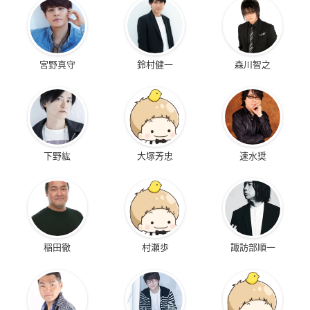
宮野真守
鈴村健一
森川智之
下野紘
大塚芳忠
速水奨
稲田徹
村瀬歩
諏訪部順一