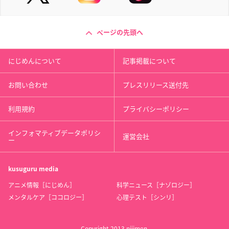
ページの先頭へ
にじめんについて
記事掲載について
お問い合わせ
プレスリリース送付先
利用規約
プライバシーポリシー
インフォマティブデータポリシ
運営会社
ー
kusuguru
media
アニメ情報［にじめん］
科学ニュース［ナゾロジー］
メンタルケア［ココロジー］
心理テスト［シンリ］
Copyright 2013 nijimen.