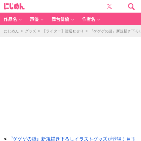
映
に
画
じ
『鬼
め
太
ん
郎
誕
作品名
声優
舞台俳優
作者名
生
ゲ
ゲ
ゲ
にじめん
>
グッズ
>
【ライター】渡辺せせり
>
『ゲゲゲの謎』新規描き下ろ
の
謎』
ポ
ー
ト
レ
イ
ト
バ
ス
タ
オ
ル
-
ア
ニ
メ
情
報
サ
イ
ト
に
じ
め
ん
『ゲゲゲの謎』新規描き下ろしイラストグッズが登場！目玉
<