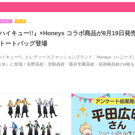
ッション
グッズ
ハイキュー!!』×Honeys コラボ商品が8月19
トートバッグ登場
ハイキュー!!』とレディースファッションブランド「Honeys（ハニーズ）
（水）に登場！烏野高校・音駒高校・梟谷学園高校・稲荷崎高校の4校