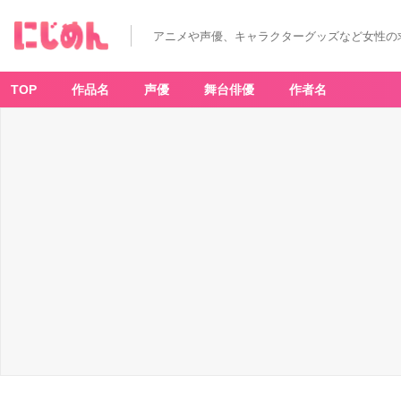
映
画
『鬼
アニメや声優、キャラクターグッズなど女性の
太
郎
誕
生
ゲ
TOP
作品名
声優
舞台俳優
作者名
ゲ
ゲ
の
謎』
ダ
イ
カ
ッ
ト
ク
ッ
シ
ョ
ン
-
ア
ニ
メ
情
報
サ
イ
ト
に
じ
め
ん