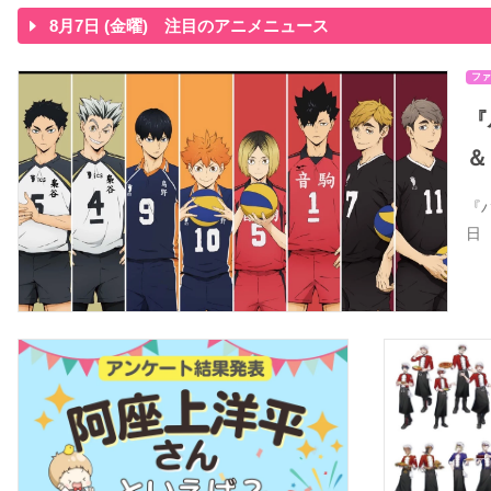
8月7日 (金曜) 注目のアニメニュース
ファ
『
＆
『
日