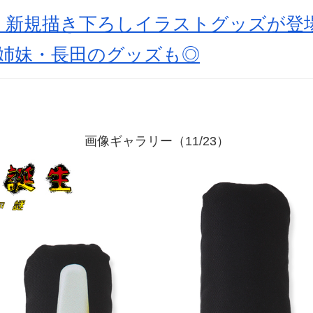
』新規描き下ろしイラストグッズが登
3姉妹・長田のグッズも◎
画像ギャラリー（11/23）