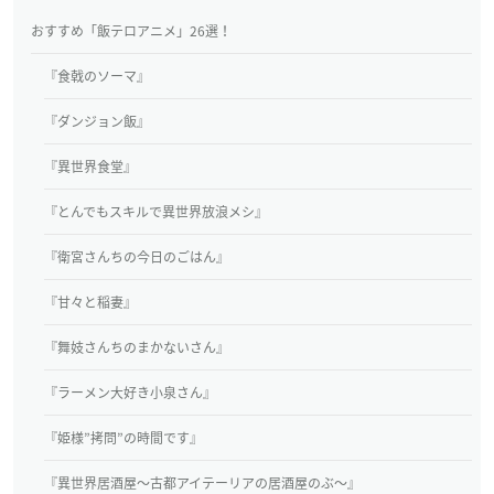
おすすめ「飯テロアニメ」26選！
『食戟のソーマ』
『ダンジョン飯』
『異世界食堂』
『とんでもスキルで異世界放浪メシ』
『衛宮さんちの今日のごはん』
『甘々と稲妻』
『舞妓さんちのまかないさん』
『ラーメン大好き小泉さん』
『姫様”拷問”の時間です』
『異世界居酒屋～古都アイテーリアの居酒屋のぶ～』