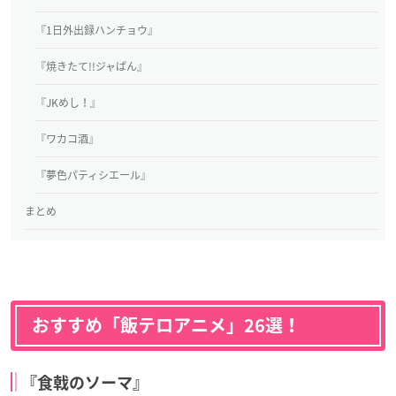
『1日外出録ハンチョウ』
『焼きたて!!ジャぱん』
『JKめし！』
『ワカコ酒』
『夢色パティシエール』
まとめ
おすすめ「飯テロアニメ」26選！
『食戟のソーマ』