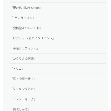
『銀の匙 Silver Spoon』
『3月のライオン』
『鹿楓堂よついろ日和』
『ピアシェ ～私のイタリアン～』
『幸腹グラフィティ』
『かくりよの宿飯』
『トリコ』
『真・中華一番！』
『クッキングパパ』
『ミスター味っ子』
『美味しんぼ』