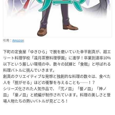
引用：
Amazon
下町の定食屋「ゆきひら」で腕を磨いていた幸平創真が、超エ
リート料理学校「遠月茶寮料理學園」に進学！卒業到達率10%
以下という厳しい環境の中、数々の試練と「食戟」と呼ばれる
料理バトルに挑んでいきます。
創真のクリエイティブな発想と独創的な料理の数々は、食べた
人を「脱がせる」ほどの衝撃を与えることも……！？
シリーズ化された人気作品で、「弐ノ皿」「餐ノ皿」「神ノ
皿」「豪ノ皿」と続編が制作されています。料理の美しさと登
場人物たちの熱いバトルが見どころ！