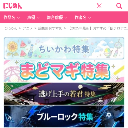
に
じ
め
ん
作品名
声優
舞台俳優
作者名
にじめん
>
アニメ
>
編集部おすすめ
> 【2025年最新】おすすめ「飯テロア