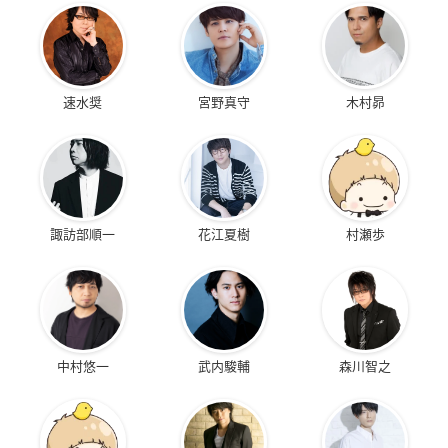
速水奨
宮野真守
木村昴
諏訪部順一
花江夏樹
村瀬歩
中村悠一
武内駿輔
森川智之