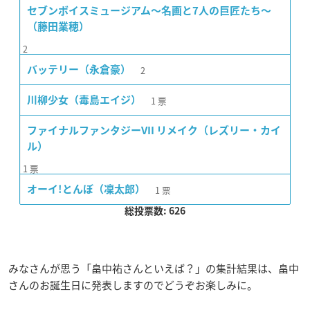
セブンボイスミュージアム〜名画と7人の巨匠たち〜
（藤田業穂）
2
2
バッテリー（永倉豪）
1
票
川柳少女（毒島エイジ）
ファイナルファンタジーVII リメイク（レズリー・カイ
ル）
1
票
1
票
オーイ!とんぼ（凜太郎）
総投票数: 626
みなさんが思う「畠中祐さんといえば？」の集計結果は、畠中
さんのお誕生日に発表しますのでどうぞお楽しみに。