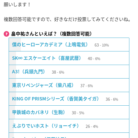
願いします！
複数回答可能ですので、好きなだけ投票してみてくださいね。
畠中祐さんといえば？（複数回答可能）
63
僕のヒーローアカデミア（上鳴電気）
10%
40
SK∞ エスケーエイト（喜屋武暦）
6%
38
A3!（兵頭九門）
6%
37
東京リベンジャーズ（柴八戒）
6%
36
KING OF PRISMシリーズ（香賀美タイガ）
6%
30
甲鉄城のカバネリ（生駒）
5%
26
えぶりでいホスト（リョーイチ）
4%