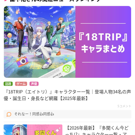
話題
ゲーム
声優
『18TRIP（エイトリ）』キャラクター一覧｜登場人物34名の声
優・誕生日・身長など網羅【2025年最新】
5コメント
それなー！同感👍同感👍
【2026年最新】『多聞くん今ど
っち!?』キャラクター一覧・ア