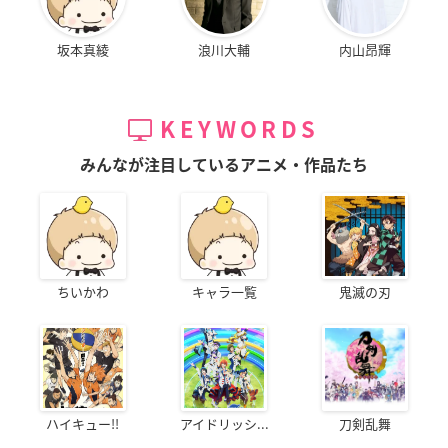
坂本真綾
浪川大輔
内山昂輝
KEYWORDS
みんなが注目しているアニメ・作品たち
ちいかわ
キャラ一覧
鬼滅の刃
ハイキュー!!
アイドリッシ...
刀剣乱舞