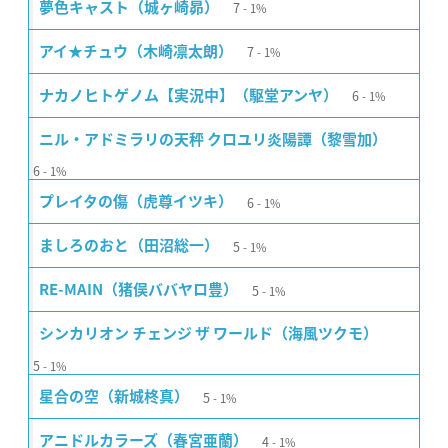
7
夢色キャスト（城ヶ崎昴）
1%
7
アイ★チュウ（木崎凛太朗）
1%
6
ナカノヒトゲノム【実況中】（駆堂アンヤ）
1%
ニル・アドミラリの天秤 クロユリ炎陽譚（黎雪加）
6
1%
6
プレイタの傷（虎尊イツキ）
1%
5
ましろのおと（田沼総一）
1%
5
RE-MAIN（猪俣ババヤロ豊）
1%
シンカリオン チェンジ ザ ワールド（海風ツクモ）
5
1%
5
星合の空（新城柊真）
1%
4
アニドルカラーズ（春宮亜蘭）
1%