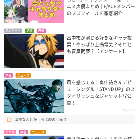
ニメ声優まとめ｜F/ACEメンバー
のプロフィールを徹底紹介
アンケート
話題
声優
畠中祐が演じる好きなキャラ投
票！やっぱり上鳴電気？それと
も喜屋武暦？【アンケート】
声優
ニュース
風を感じてる！畠中祐さんデビ
ューシングル「STAND UP」のス
タイリッシュなジャケット写公
開！
7コメント
演技なんとかしろよ親の七光り
アニメ
声優
ニュース