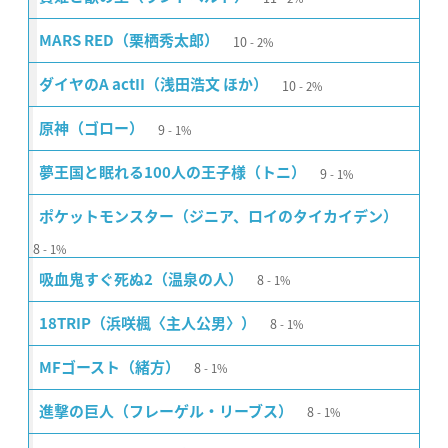
10
MARS RED（栗栖秀太郎）
2%
10
ダイヤのA actII（浅田浩文 ほか）
2%
9
原神（ゴロー）
1%
9
夢王国と眠れる100人の王子様（トニ）
1%
ポケットモンスター（ジニア、ロイのタイカイデン）
8
1%
8
吸血鬼すぐ死ぬ2（温泉の人）
1%
8
18TRIP（浜咲楓〈主人公男〉）
1%
8
MFゴースト（緒方）
1%
8
進撃の巨人（フレーゲル・リーブス）
1%