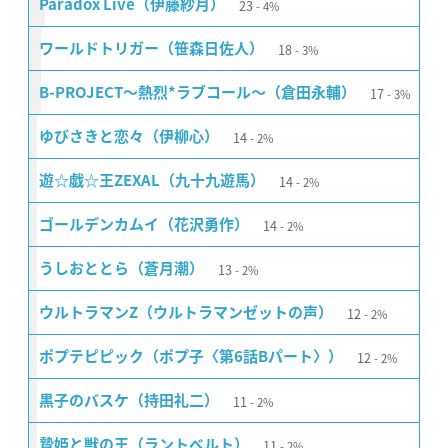
23
Paradox Live（伊藤紗月）
4%
18
ワールドトリガー（笹森日佐人）
3%
17
B-PROJECT〜熱烈*ラブコール〜（倉田永輔）
3%
14
ゆびさきと恋々（伊柳心）
2%
14
遊☆戯☆王ZEXAL（九十九遊馬）
2%
14
ゴールデンカムイ（花沢勇作）
2%
13
うしおととら（蒼月潮）
2%
12
ウルトラマンZ（ウルトラマンゼットの声）
2%
12
ポプテピピック（ポプ子〈第6話Bパート〉）
2%
11
黒子のバスケ（持田礼二）
2%
11
贄姫と獣の王（ラントベルト）
2%