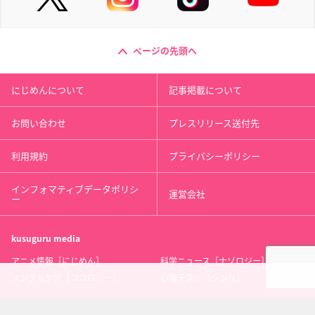
ページの先頭へ
にじめんについて
記事掲載について
お問い合わせ
プレスリリース送付先
利用規約
プライバシーポリシー
インフォマティブデータポリシ
運営会社
ー
kusuguru
media
アニメ情報［にじめん］
科学ニュース［ナゾロジー］
メンタルケア［ココロジー］
心理テスト［シンリ］