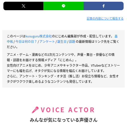
記事の内容について報告する
このページは
kusuguru株式会社
のにじめん編集部が作成・配信しています。
畠
中祐
/
今日は何の日？
/
アンケート
/
誕生日
/
話題
の最新情報はリンク先をご覧く
ださい。
アニメ・ゲーム・漫画などの2次元コンテンツや、声優・舞台・俳優などの情
報・話題をお届けする情報メディア「にじめん」。
女性向けアニメをはじめ、少年アニメやキャラクター作品、VTuberなどストリー
マーにも幅を広げ、オタクが気になる情報を幅広くお届けしています。
さらに、アンケート・ランキング・オタ活（推し活）お役立ち情報など、女性オ
タクがワクワク楽しめるようなコンテンツも発信しています。
VOICE ACTOR
みんなが気になっている声優さん