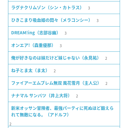
3
ラグナクリムゾン（シン・カトラス）
3
ひきこまり吸血姫の悶々（メラコンシー）
3
DREAM!ing（志部谷幽）
3
オンエア!（森重優那）
2
俺が好きなのは妹だけど妹じゃない（永見祐）
2
ね子とま太（ま太）
2
ファイアーエムブレム無双 風花雪月（主人公）
2
ナナマル サンバツ（井上大将）
新米オッサン冒険者、最強パーティに死ぬほど鍛えら
れて無敵になる。（アドルフ）
2