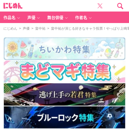
に
じ
め
ん
作品名
声優
舞台俳優
作者名
にじめん
>
声優
>
畠中祐
> 畠中祐が演じる好きなキャラ投票！やっぱり上鳴