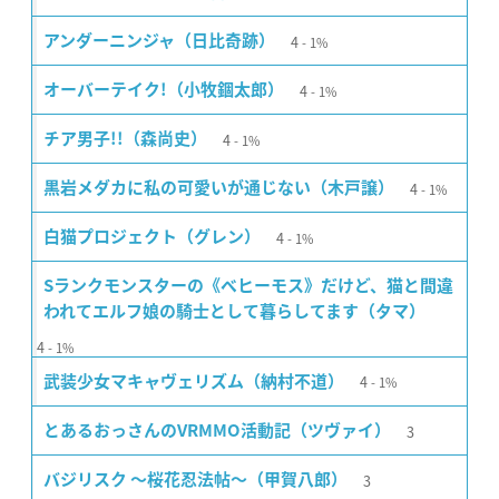
4
アンダーニンジャ（日比奇跡）
1%
4
オーバーテイク!（小牧錮太郎）
1%
4
チア男子!!（森尚史）
1%
4
黒岩メダカに私の可愛いが通じない（木戸譲）
1%
4
白猫プロジェクト（グレン）
1%
Sランクモンスターの《ベヒーモス》だけど、猫と間違
われてエルフ娘の騎士として暮らしてます（タマ）
4
1%
4
武装少女マキャヴェリズム（納村不道）
1%
3
とあるおっさんのVRMMO活動記（ツヴァイ）
3
バジリスク 〜桜花忍法帖〜（甲賀八郎）