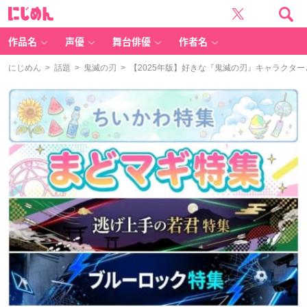
に
じ
め
ん
作品名
声優
舞台俳優
作者名
にじめん
>
話題
>
鬼滅の刃
> 【2025年版】好きな『鬼滅の刃』キャラクタ