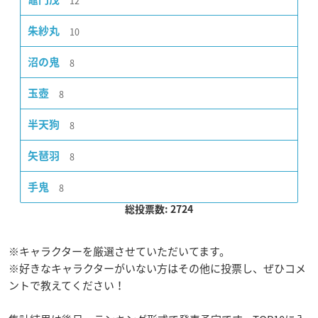
12
10
朱紗丸
8
沼の鬼
8
玉壺
8
半天狗
8
矢琶羽
8
手鬼
総投票数: 2724
※キャラクターを厳選させていただいてます。
※好きなキャラクターがいない方はその他に投票し、ぜひコメ
ントで教えてください！