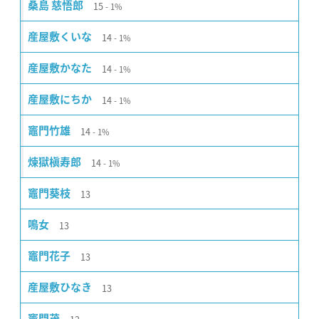
15
桑島 慈悟郎
1%
14
産屋敷くいな
1%
14
産屋敷かなた
1%
14
産屋敷にちか
1%
14
竈門竹雄
1%
14
煉獄槇寿郎
1%
13
竈門葵枝
13
鳴女
13
竈門花子
13
産屋敷ひなき
竈門茂