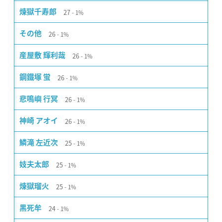
27
煉獄千寿郎
1%
26
その他
1%
26
産屋敷 輝利哉
1%
26
鋼鐵塚 蛍
1%
26
悲鳴嶼 行冥
1%
26
神崎 アオイ
1%
25
鱗滝 左近次
1%
25
妓夫太郎
1%
25
煉獄瑠火
1%
24
黒死牟
1%