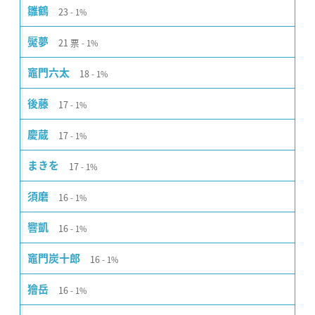
23
雛鶴
1%
21
票
魘夢
1%
18
竈門六太
1%
17
後藤
1%
17
慶蔵
1%
17
まきを
1%
16
須磨
1%
16
響凱
1%
16
竈門炭十郎
1%
16
獪岳
1%