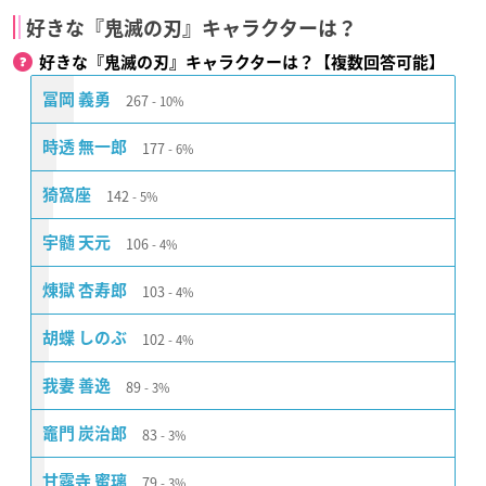
好きな『鬼滅の刃』キャラクターは？
好きな『鬼滅の刃』キャラクターは？【複数回答可能】
267
冨岡 義勇
10%
177
時透 無一郎
6%
142
猗窩座
5%
106
宇髄 天元
4%
103
煉󠄁獄 杏寿郎
4%
102
胡蝶 しのぶ
4%
89
我妻 善逸
3%
83
竈門 炭治郎
3%
79
甘露寺 蜜璃
3%