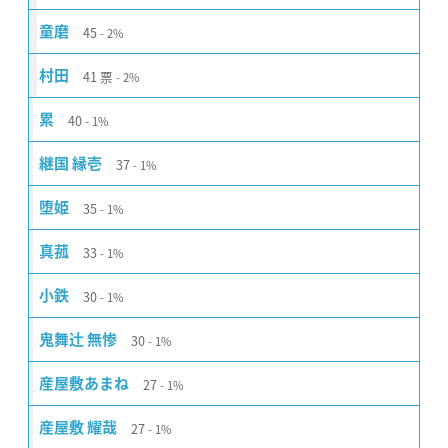
45
童磨
2%
41
票
村田
2%
40
累
1%
37
継国 縁壱
1%
35
堕姫
1%
33
真菰
1%
30
小鉄
1%
30
鬼舞辻󠄀 無惨
1%
27
産屋敷あまね
1%
27
産屋敷 耀哉
1%