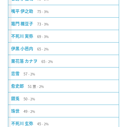
75
嘴平 伊之助
3%
73
竈門 禰󠄀豆子
3%
69
不死川 実弥
3%
65
伊黒 小芭内
2%
65
栗花落 カナヲ
2%
57
恋雪
2%
51
票
愈史郎
2%
50
錆󠄀兎
2%
49
珠世
2%
45
不死川 玄弥
2%