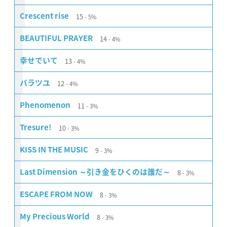
15
Crescent rise
5%
14
BEAUTIFUL PRAYER
4%
13
幸せでいて
4%
12
バラツユ
4%
11
Phenomenon
3%
10
Tresure!
3%
9
KISS IN THE MUSIC
3%
8
Last Dimension ～引き金をひくのは誰だ～
3%
8
ESCAPE FROM NOW
3%
8
My Precious World
3%