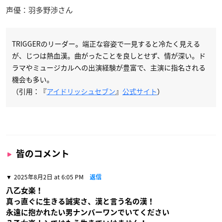
声優：羽多野渉さん
TRIGGERのリーダー。端正な容姿で一見すると冷たく見える
が、じつは熱血漢。曲がったことを良しとせず、情が深い。ド
ラマやミュージカルへの出演経験が豊富で、主演に指名される
機会も多い。
（引用：『
アイドリッシュセブン
』
公式サイト
）
皆のコメント
2025年8月2日 at 6:05 PM
返信
八乙女楽！
真っ直ぐに生きる誠実さ、漢と言う名の漢！
永遠に抱かれたい男ナンバーワンでいてください