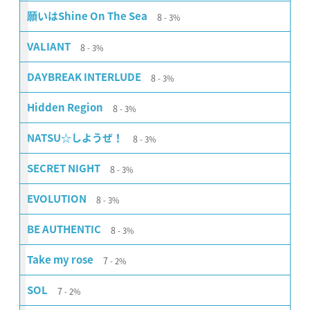
8
願いはShine On The Sea
3%
8
VALIANT
3%
8
DAYBREAK INTERLUDE
3%
8
Hidden Region
3%
8
NATSU☆しようぜ！
3%
8
SECRET NIGHT
3%
8
EVOLUTION
3%
8
BE AUTHENTIC
3%
7
Take my rose
2%
7
SOL
2%