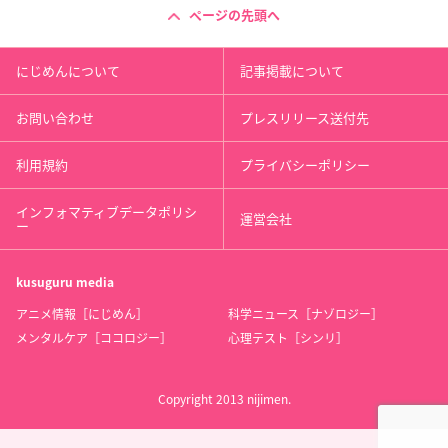
ページの先頭へ
にじめんについて
記事掲載について
お問い合わせ
プレスリリース送付先
利用規約
プライバシーポリシー
インフォマティブデータポリシ
運営会社
ー
kusuguru
media
アニメ情報［にじめん］
科学ニュース［ナゾロジー］
メンタルケア［ココロジー］
心理テスト［シンリ］
Copyright 2013 nijimen.