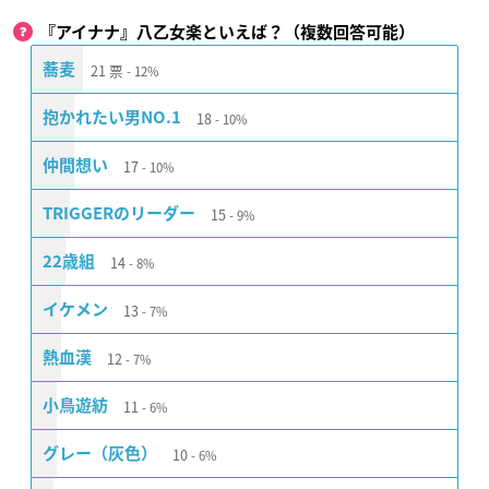
『アイナナ』八乙女楽といえば？（複数回答可能）
21
票
蕎麦
12%
18
抱かれたい男NO.1
10%
17
仲間想い
10%
15
TRIGGERのリーダー
9%
14
22歳組
8%
13
イケメン
7%
12
熱血漢
7%
11
小鳥遊紡
6%
10
グレー（灰色）
6%