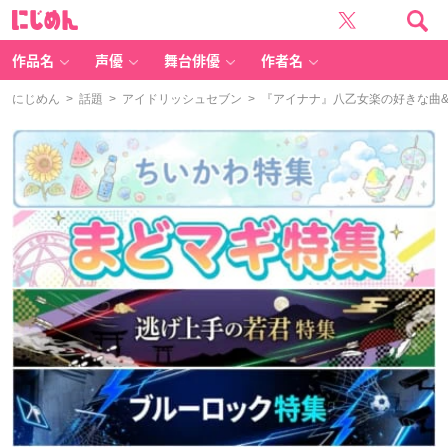
に
じ
め
ん
作品名
声優
舞台俳優
作者名
にじめん
>
話題
>
アイドリッシュセブン
> 『アイナナ』八乙女楽の好きな曲&