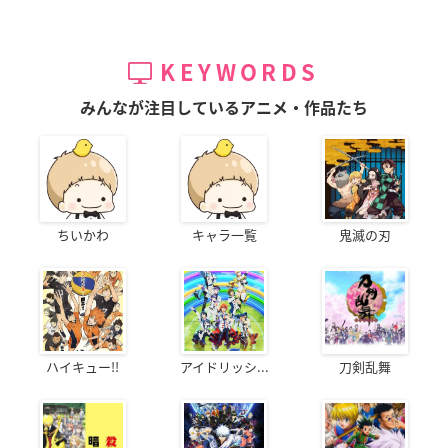
KEYWORDS
みんなが注目しているアニメ・作品たち
ちいかわ
キャラ一覧
鬼滅の刃
ハイキュー!!
アイドリッシ...
刀剣乱舞