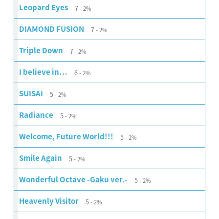
7
Leopard Eyes
2%
7
DIAMOND FUSION
2%
7
Triple Down
2%
6
I believe in…
2%
5
SUISAI
2%
5
Radiance
2%
5
Welcome, Future World!!!
2%
5
Smile Again
2%
5
Wonderful Octave -Gaku ver.-
2%
5
Heavenly Visitor
2%