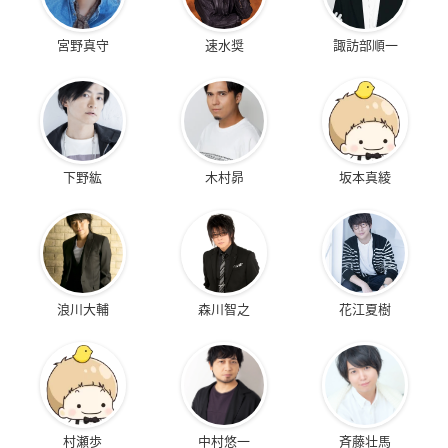
宮野真守
速水奨
諏訪部順一
下野紘
木村昴
坂本真綾
浪川大輔
森川智之
花江夏樹
村瀬歩
中村悠一
斉藤壮馬