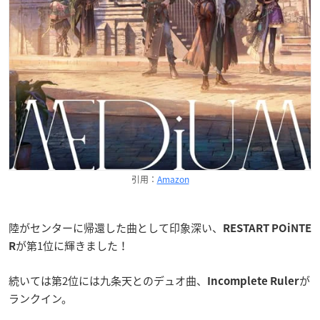
引用：
Amazon
陸がセンターに帰還した曲として印象深い、
RESTART POiNTE
が第1位に輝きました！
R
続いては第2位には九条天とのデュオ曲、
が
Incomplete Ruler
ランクイン。