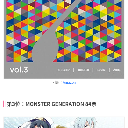
引用：
Amazon
第3位：MONSTER GENERATiON 84票