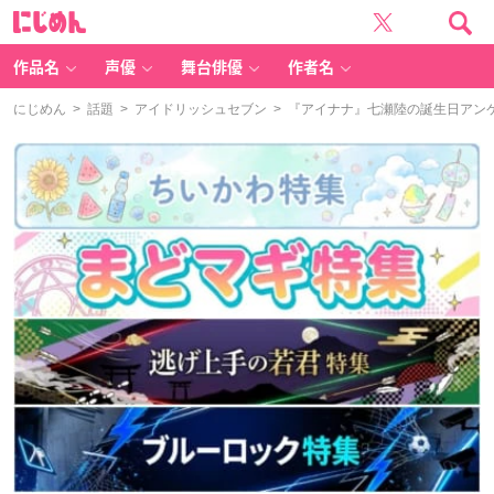
に
じ
め
ん
作品名
声優
舞台俳優
作者名
にじめん
>
話題
>
アイドリッシュセブン
> 『アイナナ』七瀬陸の誕生日アンケ