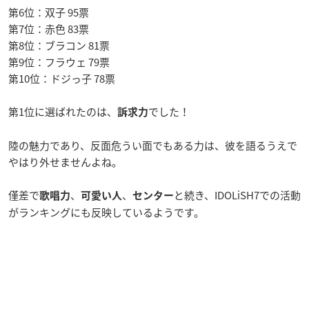
第6位：双子 95票
第7位：赤色 83票
第8位：ブラコン 81票
第9位：フラウェ 79票
第10位：ドジっ子 78票
第1位に選ばれたのは、
でした！
訴求力
陸の魅力であり、反面危うい面でもある力は、彼を語るうえで
やはり外せませんよね。
僅差で
、
、
と続き、IDOLiSH7での活動
歌唱力
可愛い人
センター
がランキングにも反映しているようです。