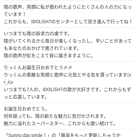
陸の歌声、笑顔に私が救われたようにたくさんの人の力になっ
ています！
これからも、IDOLiSH7のセンターとして突き進んで行ってね！
いつまでも陸の訴求力の虜です。
陸がいてくれるから毎日が楽しくなったし、辛いことがあって
もあなたのおかげで癒されています。
陸の歌声が虹をこえて皆に届きますように。
りっくんお誕生日おめでとう🎉🎉
りっくんの素敵な笑顔と歌声に元気とやる気を貰っています(ง
•̀_•́)ง
いつまでも7人の、IDOLiSH7の歌が大好きです。これからもず
っと応援しています。
お誕生日おめでとう。
何年経っても、陸の新たな魅力に気付かされます。
魅力に溢れたスーパースター、これからも歌い続けて。
「Sunny day smile！」の「最高をもっと更新しちゃうか