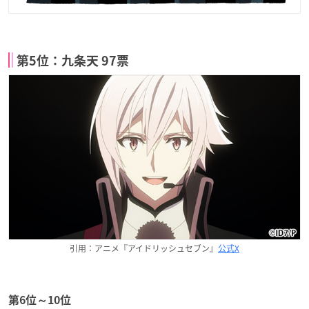
第5位：九条天 97票
引用：アニメ『アイドリッシュセブン』
公式X
第6位～10位