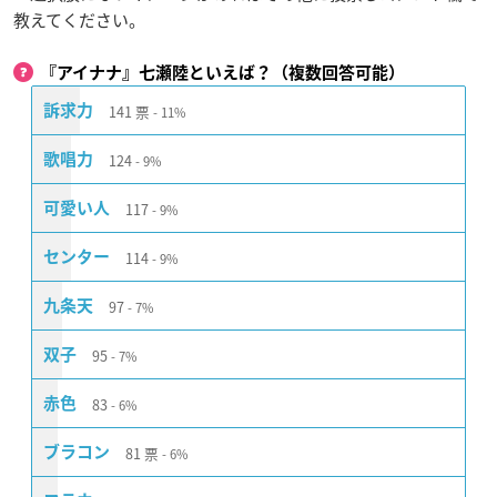
教えてください。
『アイナナ』七瀬陸といえば？（複数回答可能）
141
票
訴求力
11%
124
歌唱力
9%
117
可愛い人
9%
114
センター
9%
97
九条天
7%
95
双子
7%
83
赤色
6%
81
票
ブラコン
6%