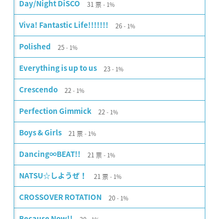
31
票
Day/Night DiSCO
1%
26
Viva! Fantastic Life!!!!!!!
1%
25
Polished
1%
23
Everything is up to us
1%
22
Crescendo
1%
22
Perfection Gimmick
1%
21
票
Boys & Girls
1%
21
票
Dancing∞BEAT!!
1%
21
票
NATSU☆しようぜ！
1%
20
CROSSOVER ROTATION
1%
Because Now!!