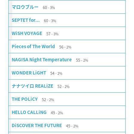
60
マロウブルー
3%
60
SEPTET for...
3%
57
WiSH VOYAGE
3%
56
Pieces of The World
2%
55
NAGISA Night Temperature
2%
54
WONDER LiGHT
2%
52
ナナツイロ REALiZE
2%
52
THE POLiCY
2%
49
HELLO CALLiNG
2%
45
DiSCOVER THE FUTURE
2%