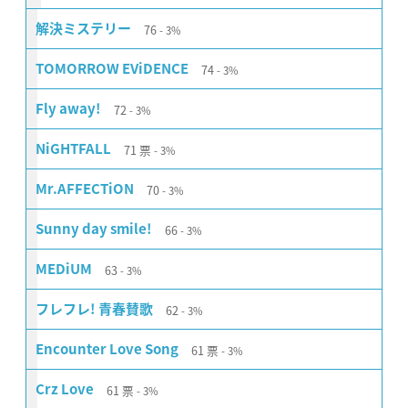
76
解決ミステリー
3%
74
TOMORROW EViDENCE
3%
72
Fly away!
3%
71
票
NiGHTFALL
3%
70
Mr.AFFECTiON
3%
66
Sunny day smile!
3%
63
MEDiUM
3%
62
フレフレ! 青春賛歌
3%
61
票
Encounter Love Song
3%
61
票
Crz Love
3%