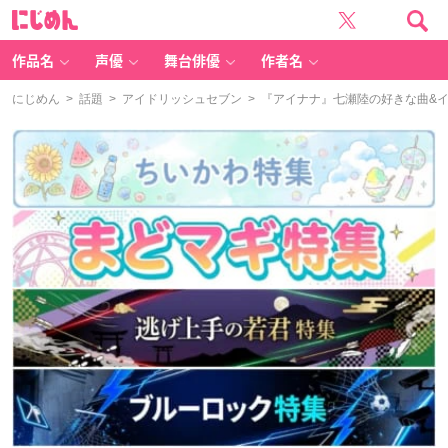
に
じ
め
ん
作品名
声優
舞台俳優
作者名
にじめん
>
話題
>
アイドリッシュセブン
> 『アイナナ』七瀬陸の好きな曲&イ