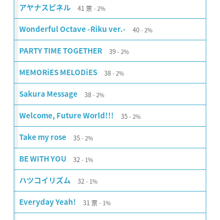
41
票
アヤナスピネル
2%
40
Wonderful Octave -Riku ver.-
2%
39
PARTY TIME TOGETHER
2%
38
MEMORiES MELODiES
2%
38
Sakura Message
2%
35
Welcome, Future World!!!
2%
35
Take my rose
2%
32
BE WITH YOU
1%
32
ハツコイリズム
1%
31
票
Everyday Yeah!
1%