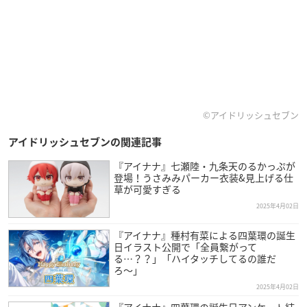
©アイドリッシュセブン
アイドリッシュセブンの関連記事
『アイナナ』七瀬陸・九条天のるかっぷが
登場！うさみみパーカー衣装&見上げる仕
草が可愛すぎる
2025年4月02日
『アイナナ』種村有菜による四葉環の誕生
日イラスト公開で「全員繋がって
る…？？」「ハイタッチしてるの誰だ
ろ〜」
2025年4月02日
『アイナナ』四葉環の誕生日アンケート結