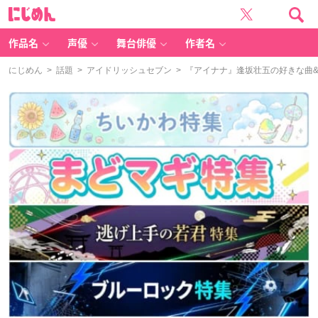
に
じ
め
ん
作品名
声優
舞台俳優
作者名
にじめん
>
話題
>
アイドリッシュセブン
> 『アイナナ』逢坂壮五の好きな曲&