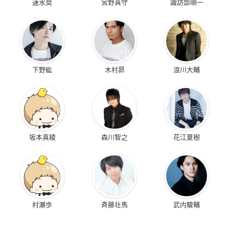
速水奨
宮野真守
諏訪部順一
下野紘
木村昴
浪川大輔
坂本真綾
森川智之
花江夏樹
村瀬歩
斉藤壮馬
武内駿輔