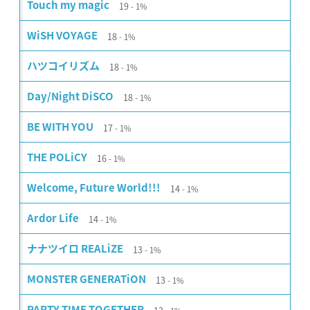
19
Touch my magic
1%
18
WiSH VOYAGE
1%
18
ハツコイリズム
1%
18
Day/Night DiSCO
1%
17
BE WITH YOU
1%
16
THE POLiCY
1%
14
Welcome, Future World!!!
1%
14
Ardor Life
1%
13
ナナツイロ REALiZE
1%
13
MONSTER GENERATiON
1%
PARTY TIME TOGETHER