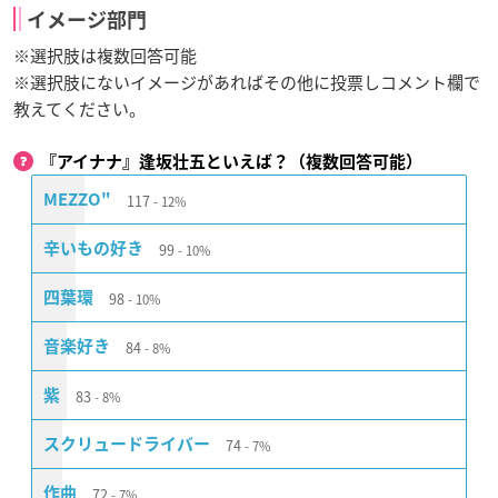
イメージ部門
※選択肢は複数回答可能
※選択肢にないイメージがあればその他に投票しコメント欄で
教えてください。
『アイナナ』逢坂壮五といえば？（複数回答可能）
117
MEZZO"
12%
99
辛いもの好き
10%
98
四葉環
10%
84
音楽好き
8%
83
紫
8%
74
スクリュードライバー
7%
72
作曲
7%