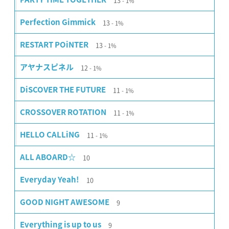
13
1%
13
Perfection Gimmick
1%
13
RESTART POiNTER
1%
12
アヤナスピネル
1%
11
DiSCOVER THE FUTURE
1%
11
CROSSOVER ROTATION
1%
11
HELLO CALLiNG
1%
10
ALL ABOARD☆
10
Everyday Yeah!
9
GOOD NIGHT AWESOME
9
Everything is up to us