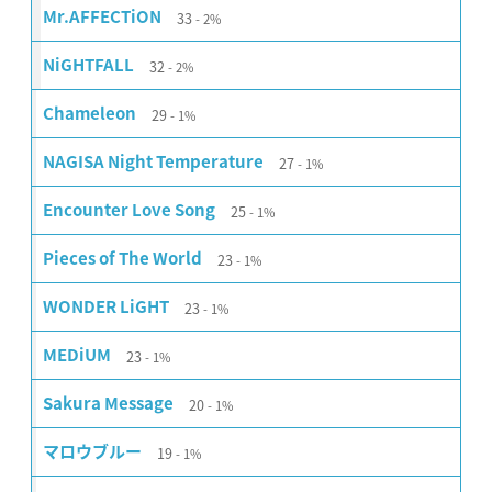
33
Mr.AFFECTiON
2%
32
NiGHTFALL
2%
29
Chameleon
1%
27
NAGISA Night Temperature
1%
25
Encounter Love Song
1%
23
Pieces of The World
1%
23
WONDER LiGHT
1%
23
MEDiUM
1%
20
Sakura Message
1%
19
マロウブルー
1%