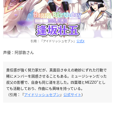
引用：『アイドリッシュセブン』
公式X
声優：阿部敦さん
責任感が強く努力家だが、真面目さゆえの絶妙にずれた行動で
稀にメンバーを困惑させることもある。ミュージシャンだった
叔父の影響で、自身も同じ道を志した。四葉環とMEZZO”とし
ても活動しており、作曲にも興味を持っている。
（引用：『
アイドリッシュセブン
』
公式サイト
）