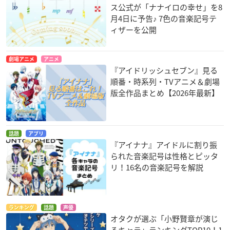
ス公式が「ナナイロの幸せ」を8
月4日に予告♪ 7色の音楽記号テ
ィザーを公開
劇場アニメ
アニメ
『アイドリッシュセブン』見る
順番・時系列・TVアニメ＆劇場
版全作品まとめ【2026年最新】
話題
アプリ
『アイナナ』アイドルに割り振
られた音楽記号は性格とピッタ
リ！16名の音楽記号を解説
ランキング
話題
声優
オタクが選ぶ「小野賢章が演じ
るキャラ」ランキングTOP10！1