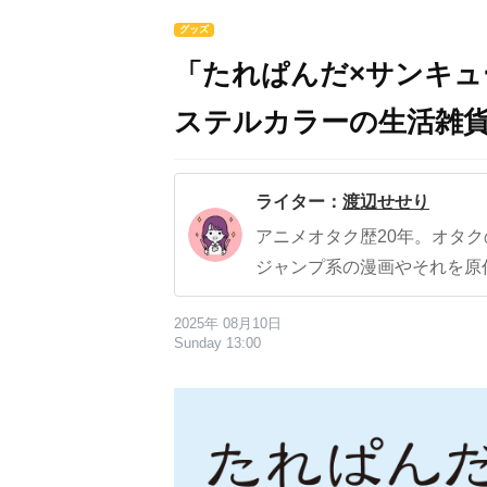
グッズ
「たれぱんだ×サンキ
ステルカラーの生活雑貨
ライター：
渡辺せせり
アニメオタク歴20年。オタ
ジャンプ系の漫画やそれを原
2025年 08月10日
Sunday 13:00