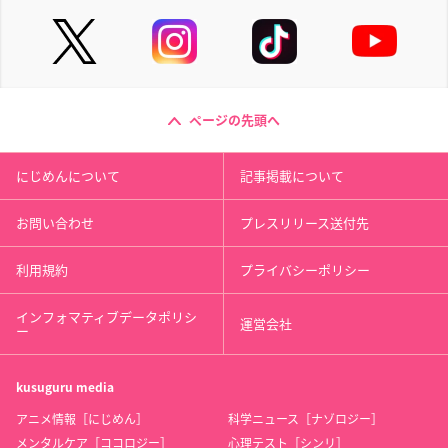
ページの先頭へ
にじめんについて
記事掲載について
お問い合わせ
プレスリリース送付先
利用規約
プライバシーポリシー
インフォマティブデータポリシ
運営会社
ー
kusuguru
media
アニメ情報［にじめん］
科学ニュース［ナゾロジー］
メンタルケア［ココロジー］
心理テスト［シンリ］