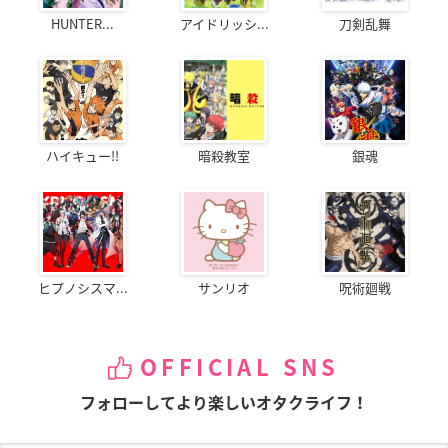
HUNTER...
アイドリッシ...
刀剣乱舞
ハイキュー!!
暗殺教室
銀魂
ヒプノシスマ...
サンリオ
呪術廻戦
OFFICIAL SNS
フォローしてより楽しいオタクライフ！