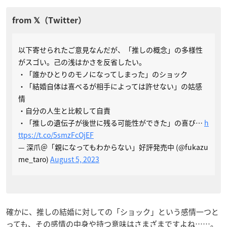
以下寄せられたご意見なんだが、「推しの概念」の多様性
がスゴい。己の浅はかさを反省したい。
・「誰かひとりのモノになってしまった」のショック
・「結婚自体は喜べるが相手によっては許せない」の姑感
情
・自分の人生と比較して自責
・「推しの遺伝子が後世に残る可能性ができた」の喜び…
h
ttps://t.co/5smzFcOjEF
— 深爪＠「親になってもわからない」好評発売中 (@fukazu
me_taro)
August 5, 2023
確かに、推しの結婚に対しての「ショック」という感情一つと
っても、その感情の中身や持つ意味はさまざまですよね……。