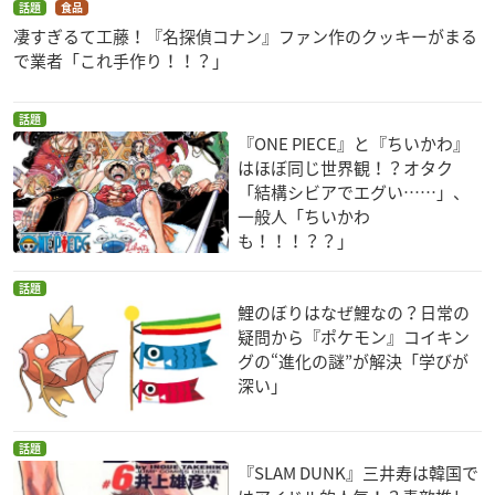
話題
食品
凄すぎるて工藤！『名探偵コナン』ファン作のクッキーがまる
で業者「これ手作り！！？」
話題
『ONE PIECE』と『ちいかわ』
はほぼ同じ世界観！？オタク
「結構シビアでエグい……」、
一般人「ちいかわ
も！！！？？」
話題
鯉のぼりはなぜ鯉なの？日常の
疑問から『ポケモン』コイキン
グの“進化の謎”が解決「学びが
深い」
話題
『SLAM DUNK』三井寿は韓国で