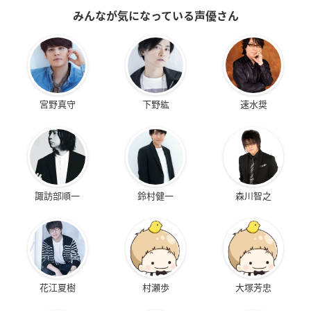
みんなが気になっている声優さん
宮野真守
下野紘
速水奨
諏訪部順一
鈴村健一
森川智之
花江夏樹
村瀬歩
大塚芳忠