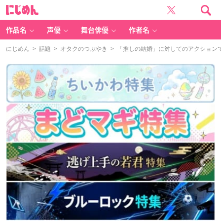
に
じ
め
ん
作品名
声優
舞台俳優
作者名
にじめん
>
話題
>
オタクのつぶやき
> 「推しの結婚」に対してのアクション