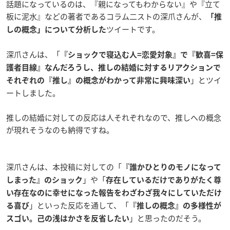
話題になっているのは、『親になってもわからない』や『立て
板に泥水』などの著者であるコラム二ストの深爪さんが、
「推
ツイートです。
しの概念」について分析した
深爪さんは、「
『ショックで寝込む人=恋愛対象』で『歓喜=保
護者目線』なんだろうし、推しの結婚に対するリアクションで
」とツイ
それぞれの『推し』の概念がわかって非常に興味深い
ートしました。
推しの結婚に対しての反応は人それぞれなので、推しへの概念
が現れそうなのも納得ですね。
深爪さんは、本投稿に対しての「
『誰かひとりのモノになって
」や「
しまった』のショック
存在しているだけでありがたく尊
い存在なのに幸せになった報告をわざわざ我々にしていただけ
」といった反応を通して、「
る喜び
『推しの概念』の多様性が
」と思ったのだそう。
スゴい。己の浅はかさを反省したい