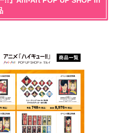
ni-Art POP UP SHOP in
品