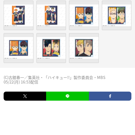
(C)古舘春一／集英社・「ハイキュー!!」製作委員会・MBS
05/22(月) 16:53配信