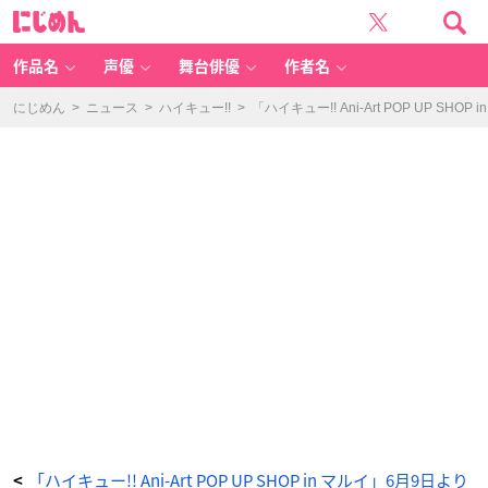
「ハ
に
イ
じ
キ
め
ュ
ん
ー!!
A
作品名
声優
舞台俳優
作者名
ni
-A
rt
P
にじめん
>
ニュース
>
ハイキュー!!
>
「ハイキュー!! Ani-Art POP UP 
O
P
U
P
S
H
O
P
in
マ
ル
イ」
6
月
9
日
よ
り
開
催！
イ
ベ
ン
ト
限
定
購
入
特
典
も
_
3
番
「ハイキュー!! Ani-Art POP UP SHOP in マルイ」6月9日より
<
目