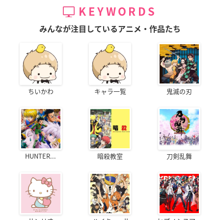
KEYWORDS
みんなが注目しているアニメ・作品たち
ちいかわ
キャラ一覧
鬼滅の刃
HUNTER...
暗殺教室
刀剣乱舞