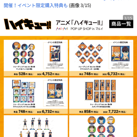
の
開催！イベント限定購入特典も
(画像 3/15)
画
像
-
ア
ニ
3/15
メ
情
報
サ
イ
ト
に
じ
め
ん