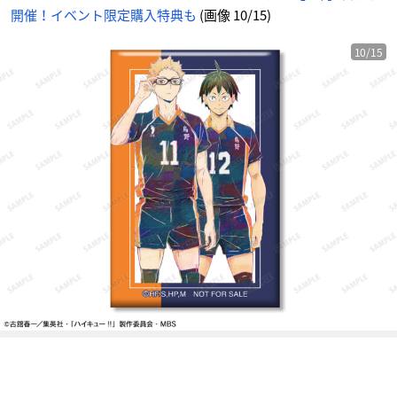
目
開催！イベント限定購入特典も
(画像 10/15)
の
画
像
-
ア
10/15
ニ
メ
情
報
サ
イ
ト
に
じ
め
ん