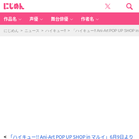
「ハ
に
イ
じ
キ
め
ュ
ん
ー!!
A
作品名
声優
舞台俳優
作者名
ni
-A
rt
P
にじめん
>
ニュース
>
ハイキュー!!
>
「ハイキュー!! Ani-Art POP UP 
O
P
U
P
S
H
O
P
in
マ
ル
イ」
6
月
9
日
よ
り
開
催！
イ
ベ
ン
ト
限
定
購
入
特
典
も
_
1
0
「ハイキュー!! Ani-Art POP UP SHOP in マルイ」6月9日より
<
番