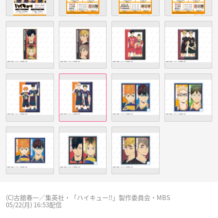
(C)古舘春一／集英社・「ハイキュー!!」製作委員会・MBS
05/22(月) 16:53配信