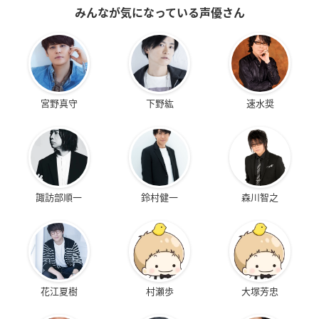
みんなが気になっている声優さん
宮野真守
下野紘
速水奨
諏訪部順一
鈴村健一
森川智之
花江夏樹
村瀬歩
大塚芳忠