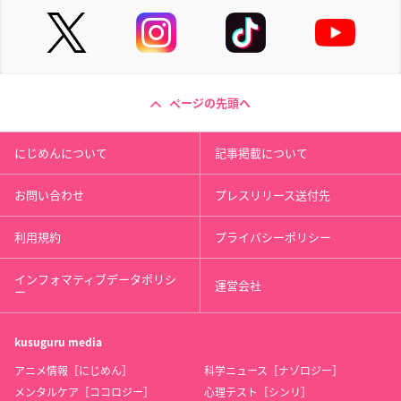
ページの先頭へ
にじめんについて
記事掲載について
お問い合わせ
プレスリリース送付先
利用規約
プライバシーポリシー
インフォマティブデータポリシ
運営会社
ー
kusuguru
media
アニメ情報［にじめん］
科学ニュース［ナゾロジー］
メンタルケア［ココロジー］
心理テスト［シンリ］