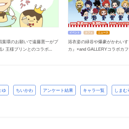
イベント
カフェ
ニュース
四葉環のお願いで遠藤憲一がプ
浴衣姿の緑谷や爆豪がかわいす
♪ 王様プリンとのコラボ...
カ』×and GALLERYコラボカフ.
まゆ
ちいかわ
アンケート結果
キャラ一覧
しまむ