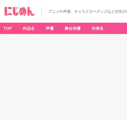
「ハ
イ
キ
アニメや声優、キャラクターグッズなど女性の
ュ
ー!!
A
ni
-A
TOP
作品名
声優
舞台俳優
作者名
rt
P
O
P
U
P
S
H
O
P
in
マ
ル
イ」
6
月
9
日
よ
り
開
催！
イ
ベ
ン
ト
限
定
購
入
特
典
も
_
1