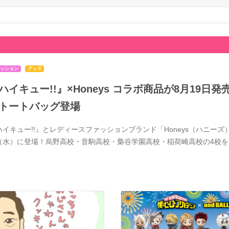
ッション
グッズ
ハイキュー!!』×Honeys コラボ商品が8月19
トートバッグ登場
ハイキュー!!』とレディースファッションブランド「Honeys（ハニーズ）
（水）に登場！烏野高校・音駒高校・梟谷学園高校・稲荷崎高校の4校