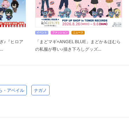
イベント
ファッション
ニュース
ぎ♪『ヒロア
「まどマギ×ANGEL BLUE」まどか＆ほむら
..
の私服が尊い♪描き下ろしグッズ...
ら・アベイル
ナガノ