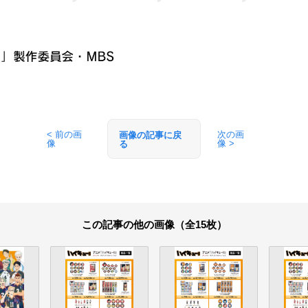
< 前の画
次の画
画像の記事に戻
像
像 >
る
この記事の他の画像（全15枚）