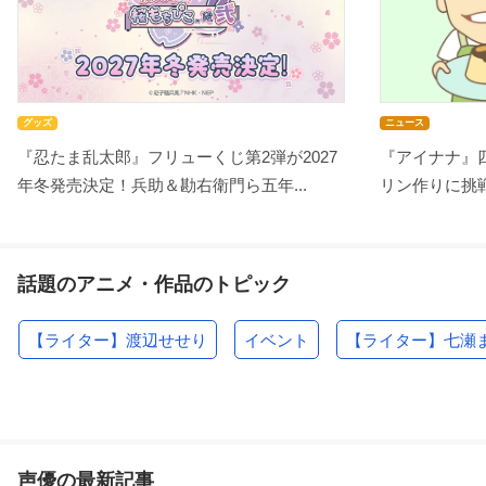
グッズ
ニュース
『忍たま乱太郎』フリューくじ第2弾が2027
『アイナナ』
年冬発売決定！兵助＆勘右衛門ら五年...
リン作りに挑戦
話題のアニメ・作品のトピック
【ライター】渡辺せせり
イベント
【ライター】七瀬
声優の最新記事