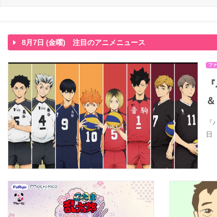
8月7日 (金曜) 注目のアニメニュース
ファ
『
＆
『
日