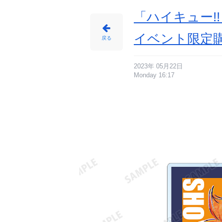
3
番
目
「ハイキュー!! A
の
画
像
-
イベント限定
ア
戻る
ニ
メ
情
報
サ
イ
2023年 05月22日
ト
Monday 16:17
に
じ
め
ん