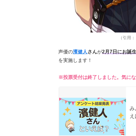
（引用：
声優の
濱健人
さん
が
2月7日にお誕
を実施します！
※投票受付は終了しました。気にな