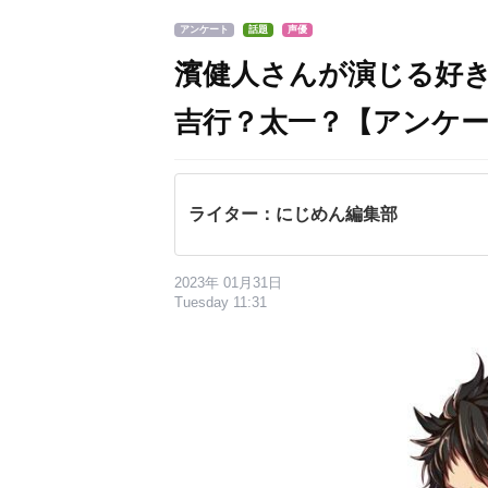
アンケート
話題
声優
濱健人さんが演じる好
吉行？太一？【アンケ
ライター：にじめん編集部
2023年 01月31日
Tuesday 11:31