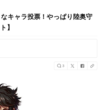
きなキャラ投票！やっぱり陸奥守
ート】
3