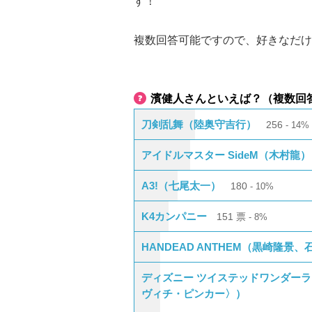
す！
複数回答可能ですので、好きなだけ
濱健人さんといえば？（複数回
刀剣乱舞（陸奥守吉行）
256
14%
アイドルマスター SideM（木村龍）
A3!（七尾太一）
180
10%
K4カンパニー
151
票
8%
HANDEAD ANTHEM（黒崎隆
ディズニー ツイステッドワンダー
ヴィチ・ピンカー〉）