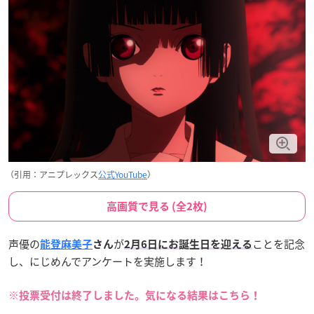
（引用：アニプレックス
公式YouTube
）
高画質で見る (全2枚)
声優の
が
ことを記念
能登麻美子
さん
2月6日にお誕生日
を迎える
し、にじめんでアンケートを実施します！
※投票受付は終了しました。気になる結果はこちら！