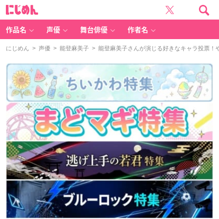
に
じ
め
ん
作品名
声優
舞台俳優
作者名
にじめん
>
声優
>
能登麻美子
> 能登麻美子さんが演じる好きなキャラ投票！