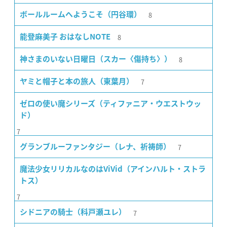
8
ボールルームへようこそ（円谷環）
8
能登麻美子 おはなしNOTE
8
神さまのいない日曜日（スカー〈傷持ち〉）
7
ヤミと帽子と本の旅人（東葉月）
ゼロの使い魔シリーズ（ティファニア・ウエストウッ
ド）
7
7
グランブルーファンタジー（レナ、祈祷師）
魔法少女リリカルなのはViVid（アインハルト・ストラ
トス）
7
7
シドニアの騎士（科戸瀬ユレ）