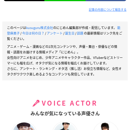
記事の内容について報告する
このページは
kusuguru株式会社
のにじめん編集部が作成・配信しています。
能
登麻美子
/
今日は何の日？
/
アンケート
/
誕生日
/
話題
の最新情報はリンク先をご
覧ください。
アニメ・ゲーム・漫画などの2次元コンテンツや、声優・舞台・俳優などの情
報・話題をお届けする情報メディア「にじめん」。
女性向けアニメをはじめ、少年アニメやキャラクター作品、VTuberなどストリー
マーにも幅を広げ、オタクが気になる情報を幅広くお届けしています。
さらに、アンケート・ランキング・オタ活（推し活）お役立ち情報など、女性オ
タクがワクワク楽しめるようなコンテンツも発信しています。
VOICE ACTOR
みんなが気になっている声優さん