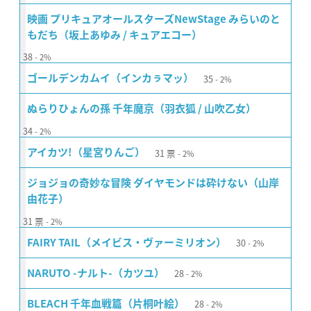
映画 プリキュアオールスターズNewStage みらいのと
もだち（坂上あゆみ / キュアエコー）
38
2%
35
ゴールデンカムイ（インカㇻマッ）
2%
ぬらりひょんの孫 千年魔京（羽衣狐 / 山吹乙女）
34
2%
31
票
アイカツ!（星宮りんご）
2%
ジョジョの奇妙な冒険 ダイヤモンドは砕けない（山岸
由花子）
31
票
2%
30
FAIRY TAIL（メイビス・ヴァーミリオン）
2%
28
NARUTO -ナルト-（カツユ）
2%
28
BLEACH 千年血戦篇（片桐叶絵）
2%