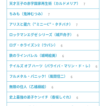
7
天才王子の赤字国家再生術（カルドメリア）
7
ちみも（鬼神むつみ）
7
アリスと蔵六（"ミニーC"・タチバナ）
6
ロックマンエグゼ シリーズ（城戸舟子）
6
ログ・ホライズン2（ウパシ）
6
鉄のラインバレル（城崎絵美）
6
テイルズ オブ ハーツ（パライバ・マリン・ド・レ）
6
フルメタル・パニック!（風間信二）
6
無限の住人（乙橘槇絵）
6
史上最強の弟子ケンイチ（香坂しぐれ）