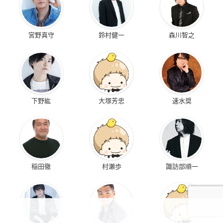
宮野真守
鈴村健一
森川智之
下野紘
大塚芳忠
速水奨
稲田徹
村瀬歩
諏訪部順一