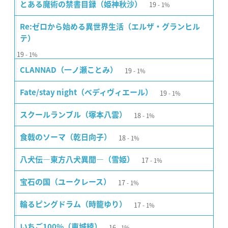
19
とある魔術の禁書目録（姫神秋沙）
1%
Re:ゼロから始める異世界生活（エルザ・グランヒル
テ）
19
1%
19
CLANNAD（一ノ瀬ことみ）
1%
19
Fate/stay night（ベディヴィエール）
1%
18
スクールランブル（塚本八雲）
1%
18
食戟のソーマ（乾日向子）
1%
17
八犬伝―東方八犬異聞―（雪姫）
1%
17
宝石の国（ユークレース）
1%
17
輪るピングドラム（時籠ゆり）
1%
16
いちご100%（東城綾）
1%