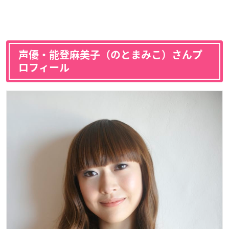
声優・能登麻美子（のとまみこ）さんプ
ロフィール