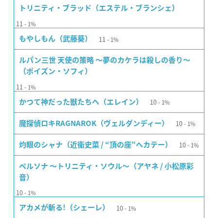
トリニティ・ブラッド（エステル・ブランシェ）
11
1%
11
もやしもん（武藤葵）
1%
ルパン三世 天使の策略 〜夢のカケラは殺しの香り〜
（ポイズン・ソフィ）
11
1%
10
かつて神だった獣たちへ（エレイン）
1%
10
魔探偵ロキRAGNAROK（ヴェルダンディー）
1%
10
灼眼のシャナ（近衛史菜 / “頂の座”ヘカテー）
1%
ペルソナ 〜トリニティ・ソウル〜（アヤネ / 小松原彩
音）
10
1%
10
アカメが斬る!（シェーレ）
1%