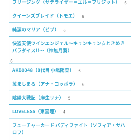
6
フリージング（サテライザー＝エル＝ブリジット）
6
クイーンズブレイド（トモエ）
6
純潔のマリア（ビブ）
快盗天使ツインエンジェル〜キュンキュン☆ときめき
パラダイス!!〜（神無月葵）
6
6
AKB0048（8代目 小嶋陽菜）
6
苺ましまろ（アナ・コッポラ）
5
陰陽大戦記（麻生リナ）
4
LOVELESS（東雲瞳）
フューチャーカード バディファイト（ソフィア・サハ
ロフ）