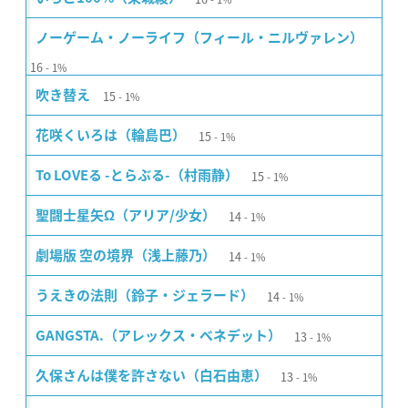
ノーゲーム・ノーライフ（フィール・ニルヴァレン）
16
1%
15
吹き替え
1%
15
花咲くいろは（輪島巴）
1%
15
To LOVEる -とらぶる-（村雨静）
1%
14
聖闘士星矢Ω（アリア/少女）
1%
14
劇場版 空の境界（浅上藤乃）
1%
14
うえきの法則（鈴子・ジェラード）
1%
13
GANGSTA.（アレックス・ベネデット）
1%
13
久保さんは僕を許さない（白石由恵）
1%