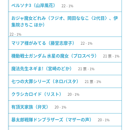
22
ペルソナ3（山岸風花）
1%
おジャ魔女どれみ（フジオ、岡田ななこ〈2代目〉、伊
集院さちこ ほか）
22
1%
22
マリア様がみてる（藤堂志摩子）
1%
21
票
機動戦士ガンダム 水星の魔女（プロスペラ）
1%
21
票
魔法先生ネギま!（宮崎のどか）
1%
21
票
七つの大罪シリーズ（ネロバスタ）
1%
20
クラシカロイド（リスト）
1%
20
有頂天家族（弁天）
1%
20
暴太郎戦隊ドンブラザーズ（マザーの声）
1%