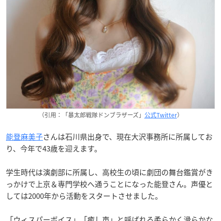
（引用：「暴太郎戦隊ドンブラザーズ」
公式Twitter
）
能登麻美子
さんは石川県出身で、現在大沢事務所に所属してお
り、今年で43歳を迎えます。
学生時代は演劇部に所属し、高校生の頃に劇団の舞台鑑賞がき
っかけで上京＆専門学校へ通うことになった能登さん。声優と
しては2000年から活動をスタートさせました。
「ウィスパーボイス」「癒し声」と呼ばれる柔らかく滑らかな