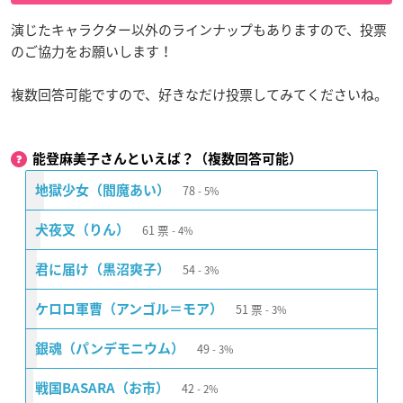
演じたキャラクター以外のラインナップもありますので、投票
のご協力をお願いします！
複数回答可能ですので、好きなだけ投票してみてくださいね。
能登麻美子さんといえば？（複数回答可能）
78
地獄少女（閻魔あい）
5%
61
票
犬夜叉（りん）
4%
54
君に届け（黒沼爽子）
3%
51
票
ケロロ軍曹（アンゴル＝モア）
3%
49
銀魂（パンデモニウム）
3%
42
戦国BASARA（お市）
2%