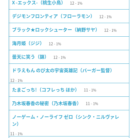
12
X -エックス-（桃生小鳥）
1%
12
デジモンフロンティア（フローラモン）
1%
12
ブラック★ロックシューター（納野サヤ）
1%
12
海月姫（ジジ）
1%
12
曇天に笑う（錦）
1%
ドラえもん のび太の宇宙英雄記（バーガー監督）
12
1%
11
たまごっち!（コフレっち ほか）
1%
11
乃木坂春香の秘密（乃木坂春香）
1%
ノーゲーム・ノーライフ ゼロ（シンク・ニルヴァレ
ン）
11
1%