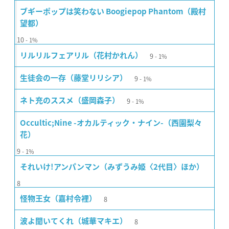
ブギーポップは笑わない Boogiepop Phantom（殿村
望都）
10
1%
9
リルリルフェアリル（花村かれん）
1%
9
生徒会の一存（藤堂リリシア）
1%
9
ネト充のススメ（盛岡森子）
1%
Occultic;Nine -オカルティック・ナイン-（西園梨々
花）
9
1%
それいけ!アンパンマン（みずうみ姫〈2代目〉ほか）
8
8
怪物王女（嘉村令裡）
8
波よ聞いてくれ（城華マキエ）