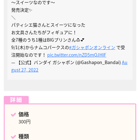
～スイーツなのです～
発売決定✨
＼
パティシエ猫さんとスイーツになった
お文具さんたちがフィギュアに！
全7種のうち1種はBIGプリンさん🍮💕
9/1(木)からナムコパークスの
#ガシャポンオンライン
で受
注開始なのです！
pic.twitter.com/nZD5mQJHIF
— 【公式】バンダイ ガシャポン (@Gashapon_Bandai)
Au
gust 27, 2022
詳細
価格
300円
種類