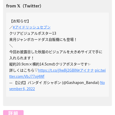
【お知らせ】
／
#アイドリッシュセブン
クリアビジュアルポスター13
来月ジャンボカードダス自販機にも登場！
＼
今回お披露目した秋服のビジュアルを大きめサイズで手に
入れられます！
縦約20.9cm×横約14.5cmのクリアポスターです✨
詳しくはこちら▽
https://t.co/j9wBj2GBlN
#アイナナ
pic.twi
tter.com/VbJ77oj4Wf
— 【公式】バンダイ ガシャポン (@Gashapon_Bandai)
No
vember 6, 2022
詳細