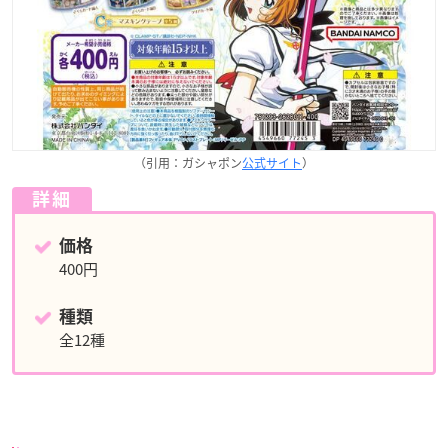
（引用：ガシャポン
公式サイト
）
詳細
価格
400円
種類
全12種