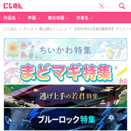
に
じ
め
ん
作品名
声優
舞台俳優
作者名
にじめん
>
グッズ
>
夜は猫といっしょ
> 【2022年12月第3週発売】アニ