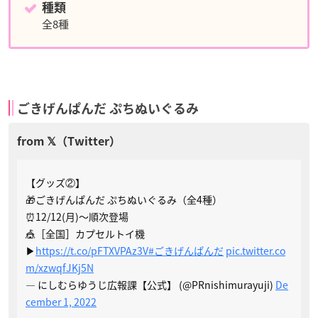
種類
全8種
ごきげんぱんだ ぷちぬいぐるみ
【グッズ②】
🎁ごきげんぱんだ ぷちぬいぐるみ（全4種）
⏰12/12(月)〜順次登場
🎪［全国］カプセルトイ機
▶
https://t.co/pFTXVPAz3V
#ごきげんぱんだ
pic.twitter.co
m/xzwqfJKj5N
— にしむらゆうじ広報課【公式】 (@PRnishimurayuji)
De
cember 1, 2022