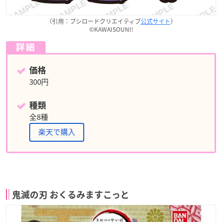
（引用：ブシロードクリエイティブ
公式サイト
）
©️KAWAISOUNI!
詳細
価格
300円
種類
全8種
楽天で購入
鬼滅の刃 おくるみますこっと