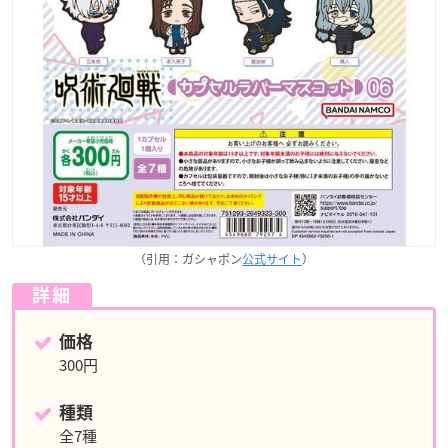
（引用：ガシャポン
公式サイト
）
詳細
価格
300円
種類
全7種