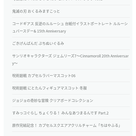
鬼滅の刃 おくるみますこっと
コードギアス 反逆のルルーシュ 台紙付イラストポートレート ルルーシ
ュバースデー& 15th Anniversary
ごきげんぱんだ ぷちぬいぐるみ
サンリオキャラクターズ ジェムリーズ7～Cinnamoroll 20th Anniversar
y～
呪術廻戦 カプセルラバーマスコット06
呪術廻戦 にとたんフィギュアマスコット 冬服
ジョジョの奇妙な冒険 クリアボードコレクション
すみっコぐらし ちょくりる！ みんなあつまるんです Part.2
原作完結記念！ カプセルスクエアアクリルチャーム「ちはやふる」