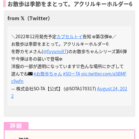
お散歩は季節をまとって。アクリルキーホルダー6
＼2022年12月発売予定
カプセルトイ
告知 ❄️第③弾❄️／
お散歩は季節をまとって。アクリルキーホルダー6
冬野カモメさん(
@fuyuno97
)のお散歩ちゃんシリーズ第6弾
🎊今弾は冬の装いで登場❄️
洋服の一部が透明になっています👚色んな場所にかざして
遊んでね🌃
#お散歩ちゃん
#SOーTA
pic.twitter.com/aSBMF
c9wfn
— 株式会社SO-TA【公式】 (@SOTA170317)
August 24, 202
2
詳細