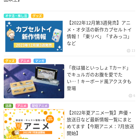
オタ活・推し活
グッズ
【2022年12月第3週発売】アニ
メ・オタ活の新作カプセルトイ
情報！「東リベ」「すみっコ」
など
13
グッズ
アニメ
マンガ
「夜は猫といっしょ Tカード」
でキュルガのお腹を愛でた
い…！キーボード風アクスタも
登場
6
話題
アニメ
配信アニメ
【2022年夏アニメ一覧】声優・
放送日など最新情報一覧にまと
めてます【今期アニメ：7月放送
開始】