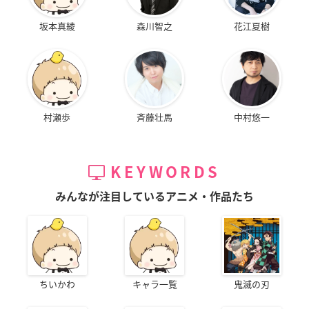
坂本真綾
森川智之
花江夏樹
村瀬歩
斉藤壮馬
中村悠一
KEYWORDS
みんなが注目しているアニメ・作品たち
ちいかわ
キャラ一覧
鬼滅の刃