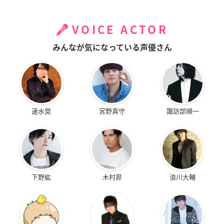
VOICE ACTOR
みんなが気になっている声優さん
速水奨
宮野真守
諏訪部順一
下野紘
木村昴
浪川大輔