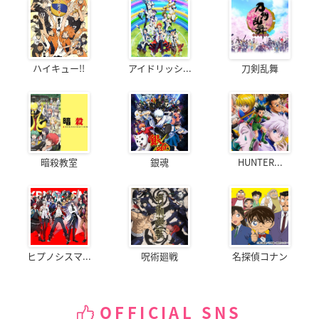
ハイキュー!!
アイドリッシ...
刀剣乱舞
暗殺教室
銀魂
HUNTER...
ヒプノシスマ...
呪術廻戦
名探偵コナン
OFFICIAL SNS